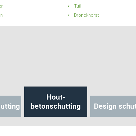
en
Tuil
n
Bronckhorst
Hout-
utting
betonschutting
Design schut