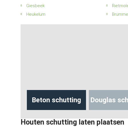
Giesbeek
Rietmol
Heukelum
Brumme
hutting
Beton schutting
Douglas sch
Houten schutting laten plaatsen