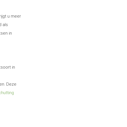
ijgt u meer
d als
tsen in
soort in
ten. Deze
hutting