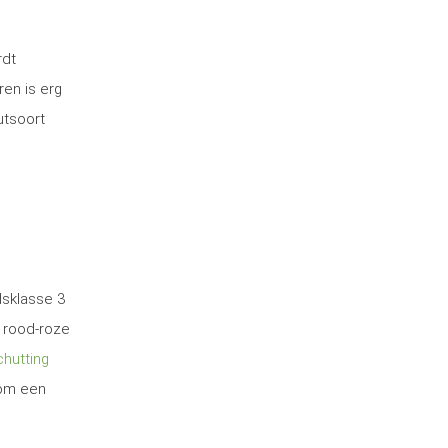
rdt
ren is erg
utsoort
dsklasse 3
 rood-roze
hutting
 om een