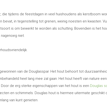
, die tijdens de feestdagen in veel huishoudens als kerstboom wo
 en bevat, in tegenstelling tot grenen, weinig noesten en kwasten. Vu
utsoort is om bewerkt te worden als schutting. Bovendien is het ho
 nagenoeg niet.
erhoudsvriendelijk.
t gewonnen van de Douglasspar. Het hout behoort tot duurzaamhei
nbehandeld heel lang mee zal gaan. Het hout heeft van nature een
. Door de erg sterke eigenschappen van het hout is een
Douglas sc
secten en schimmels. Douglas hout is hiermee uitermate geschikt
enlang van kunt genieten.