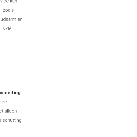
rvice kan
, zoals
houdsarm en
 is dé
nsmelting
ende
et alleen
e schutting