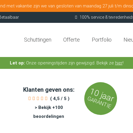
nd met vakantie zijn we van gesloten van maandag 27 juli t/m dins
Betaalbaar
100% service & tevredenheid
Schuttingen
Offerte
Portfolio
Nie
Let op:
Onze openingstijden zijn gewijzigd. Bekijk ze
hier
!
Klanten geven ons:
10 jaar
GARANTIE
( 4,5 / 5 )
> Bekijk +100
beoordelingen