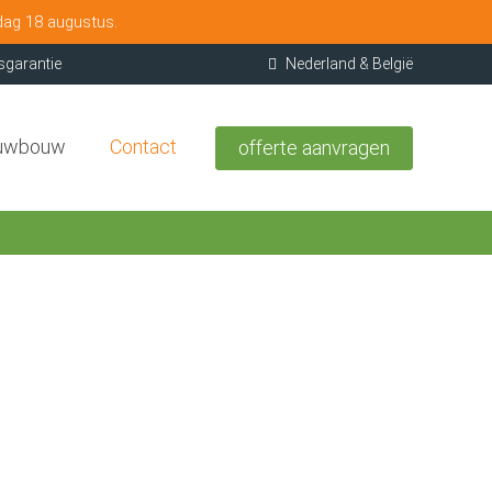
dag 18 augustus.
sgarantie
Nederland & België
uwbouw
Contact
offerte aanvragen