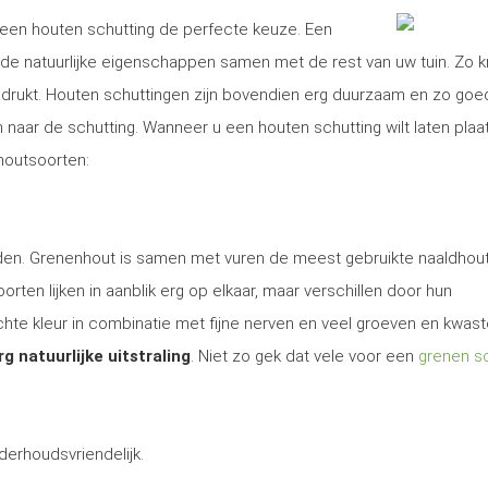
is een houten schutting de perfecte keuze. Een
e natuurlijke eigenschappen samen met de rest van uw tuin. Zo kr
nadrukt. Houten schuttingen zijn bovendien erg duurzaam en zo goe
aar de schutting. Wanneer u een houten schutting wilt laten plaa
 houtsoorten:
 den. Grenenhout is samen met vuren de meest gebruikte naaldhout
rten lijken in aanblik erg op elkaar, maar verschillen door hun
te kleur in combinatie met fijne nerven en veel groeven en kwas
rg natuurlijke uitstraling
. Niet zo gek dat vele voor een
grenen sc
derhoudsvriendelijk.