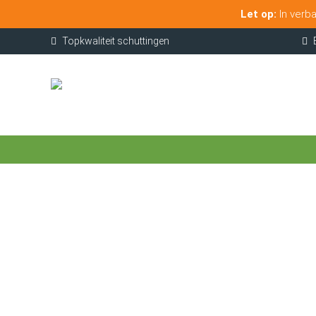
Let op:
In verba
Topkwaliteit schuttingen