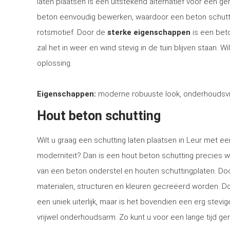
laten plaatsen is een uitstekend alternatief voor een 
beton eenvoudig bewerken, waardoor een beton schutti
rotsmotief. Door de
sterke eigenschappen
is een bet
zal het in weer en wind stevig in de tuin blijven staan. 
oplossing.
Eigenschappen:
moderne robuuste look, onderhoudsvri
Hout beton schutting
Wilt u graag een schutting laten plaatsen in Leur met een
moderniteit? Dan is een hout beton schutting precies w
van een beton onderstel en houten schuttingplaten. Doo
materialen, structuren en kleuren gecreëerd worden. Doo
een uniek uiterlijk, maar is het bovendien een erg stev
vrijwel onderhoudsarm. Zo kunt u voor een lange tijd gen