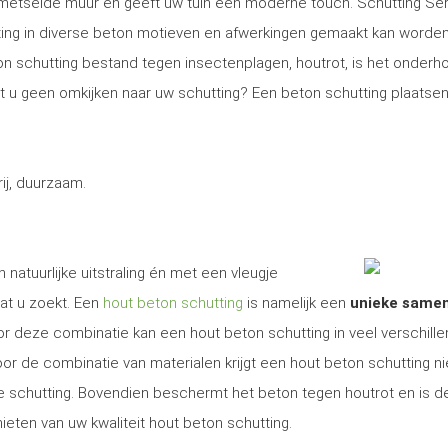
gemetselde muur en geeft uw tuin een moderne touch. Schutting Se
ng in diverse beton motieven en afwerkingen gemaakt kan worden
on schutting bestand tegen insectenplagen, houtrot, is het onder
Wilt u geen omkijken naar uw schutting? Een beton schutting plaatsen
j, duurzaam.
 natuurlijke uitstraling én met een vleugje
at u zoekt. Een
hout beton schutting
is namelijk een
unieke same
r deze combinatie kan een hout beton schutting in veel verschill
r de combinatie van materialen krijgt een hout beton schutting ni
ige schutting. Bovendien beschermt het beton tegen houtrot en is d
ieten van uw kwaliteit hout beton schutting.