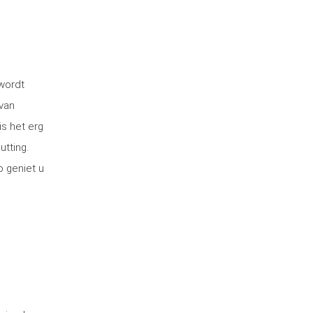
 wordt
van
is het erg
utting.
o geniet u