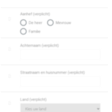
Aanhef (verplicht)
De heer
Mevrouw
Familie
Achternaam (verplicht)
Straatnaam en huisnummer (verplicht)
Land (verplicht)