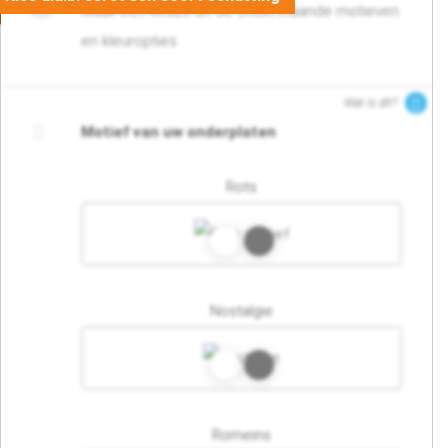
Maak een keuze uit de onderstaande motieven
en kleuropties
Wat is dit?
Motief van uw onderplaten
Rots
Nostalgie
Romeins