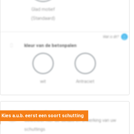
Glad motief
(Standaard)
Wat is dit?
kleur van de betonpalen
wit
Antraciet
03. Detail en afwerking
Selecteer hier de details en afwerking van uw
schuttings.