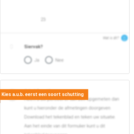
23
Wat is dit?
Siervak?
Ja
Nee
04. Afmetingen
Heeft u uw perceel of tuin zelf opgemeten dan
kunt u hieronder de afmetingen doorgeven.
Download het tekenblad en teken uw situatie.
Aan het einde van dit formulier kunt u dit