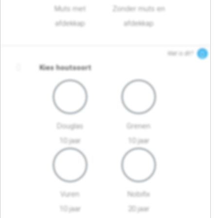
Muts met
Zonder muts en
afdekkap
afdekkap
Wat is dit?
Kies houtsoort
Douglas
Grenen
10 jaar
10 jaar
Vuren
Nobifix
10 jaar
20 jaar