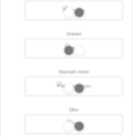
Graniet
Klassiek steen
Elbe