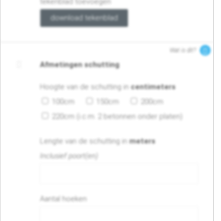
tekenblad toevoegen
download tekenblad
Wat is dit?
Afmetingen schutting
Hoogte van de schutting in
centimeters
100cm
150cm
200cm
220cm (i.c.m. 2 betonnen onder platen)
Lengte van de schutting in
meters
Inclusief poort(en)
Aantal hoeken