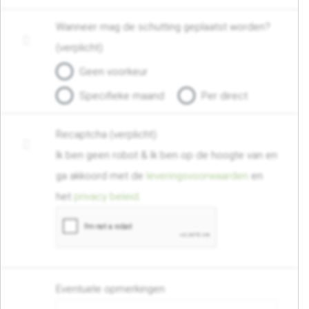
Wanneer mag de schutting geplaatst worden?
(verplicht)
Geen voorkeur
Specifieke maand
Per direct
Recaptcha (verplicht)
Ik ben geen robot & Ik ben op de hoogte van en
ga akkoord met de
leveringsvoorwaarden
en
het
privacy beleid
.
Eventuele opmerkingen