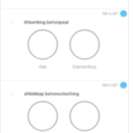
Wat is dit?
Afwerking betonpaal
Vlak
Diamantkop
Wat is dit?
afdekkap betonschutting