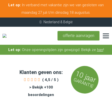
Let op:
In verband met vakantie zijn we van gesloten van
maandag 27 juli t/m dinsdag 18 augustus.
offerte aanvragen
Let op:
Onze openingstijden zijn gewijzigd. Bekijk ze
hier
!
Klanten geven ons:
10 jaar
GARANTIE
( 4,5 / 5 )
> Bekijk +100
beoordelingen