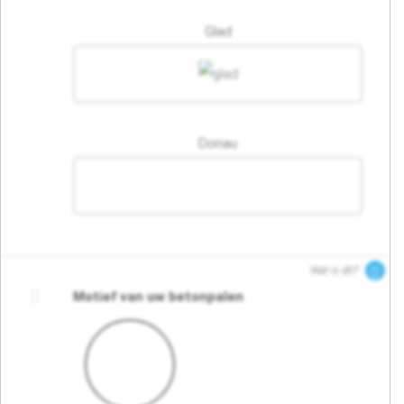
Glad
Donau
Wat is dit?
Motief van uw betonpalen