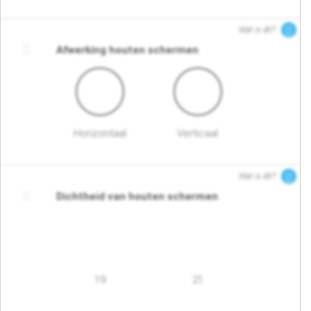
Wat is dit?
Afwerking houten schermen
Horizontaal
Verticaal
Wat is dit?
Dichtheid van houten schermen
19
21