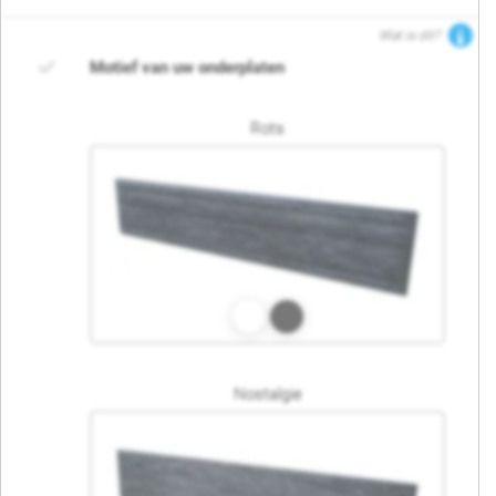
Wat is dit?
Motief van uw onderplaten
Rots
Nostalgie