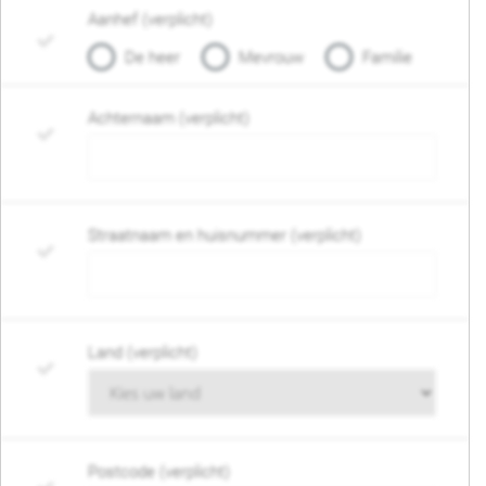
Aanhef (verplicht)
De heer
Mevrouw
Familie
Achternaam (verplicht)
Straatnaam en huisnummer (verplicht)
Land (verplicht)
Postcode (verplicht)