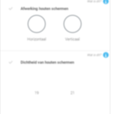
Wat is dit?
Afwerking houten schermen
Horizontaal
Verticaal
Wat is dit?
Dichtheid van houten schermen
19
21