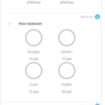
afdekkap
afdekkap
Wat is dit?
Kies houtsoort
Douglas
Grenen
10 jaar
10 jaar
Vuren
Nobifix
10 jaar
20 jaar