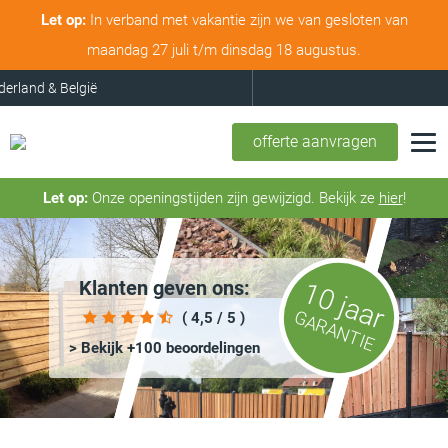
Let op:
In verband met vakantie zijn we van gesloten van
maandag 27 juli t/m dinsdag 18 augustus.
offerte aanvragen
Let op:
Onze openingstijden zijn gewijzigd. Bekijk ze
hier
!
Klanten geven ons:
10 jaar
GARANTIE
( 4,5 / 5 )
> Bekijk +100 beoordelingen