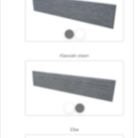
Klassiek steen
Elbe