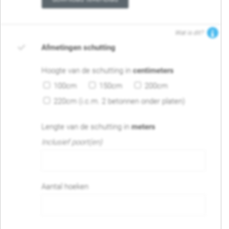
Wat is dit?
Afmetingen schutting
Hoogte van de schutting in
centimeters
100cm
150cm
200cm
220cm (i.c.m. 2 betonnen onder platen)
Lengte van de schutting in
meters
Inclusief poort(en)
Aantal hoeken