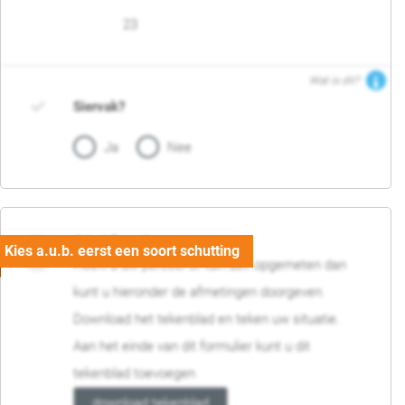
23
Wat is dit?
Siervak?
Ja
Nee
04. Afmetingen
Heeft u uw perceel of tuin zelf opgemeten dan
kunt u hieronder de afmetingen doorgeven.
Download het tekenblad en teken uw situatie.
Aan het einde van dit formulier kunt u dit
tekenblad toevoegen
download tekenblad