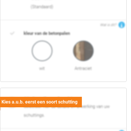
(Standaard)
Wat is dit?
kleur van de betonpalen
wit
Antraciet
03. Detail en afwerking
Selecteer hier de details en afwerking van uw
schuttings.