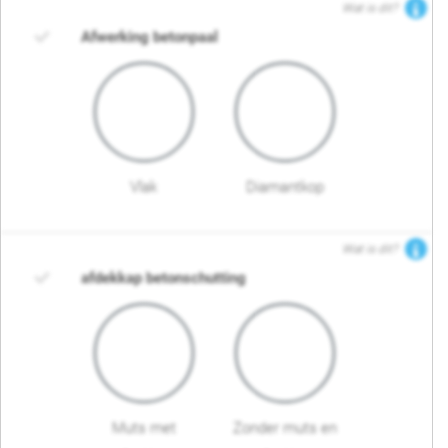
Wat is dit?
Afwerking betonpaal
Vlak
Diamantkop
Wat is dit?
afdekkap betonschutting
Muts met
Zonder muts en