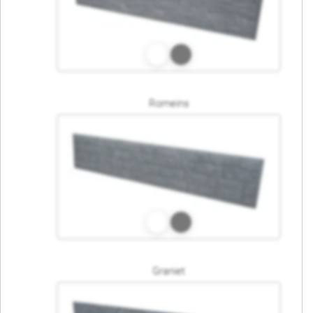
Romeins
Graniet