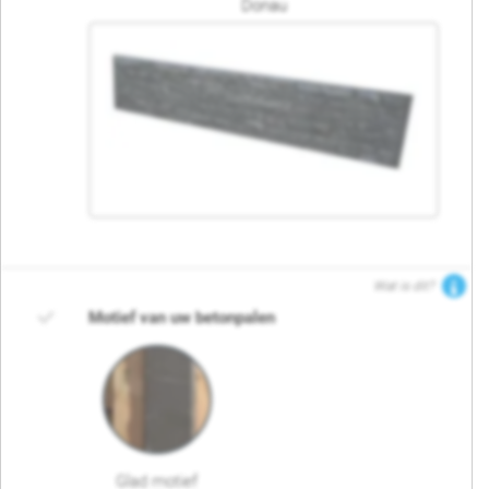
Donau
Wat is dit?
Motief van uw betonpalen
Glad motief