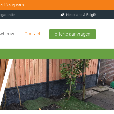
ag 18 augustus.
sgarantie
Nederland & België
uwbouw
Contact
offerte aanvragen