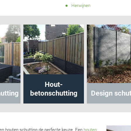
Herwijnen
Hout-
utting
betonschutting
Design schut
 een houten schutting de perfecte keuze. Een
houten