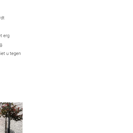
rdt
t erg
g.
iet u tegen