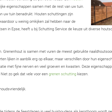
lijke eigenschappen samen met de rest van uw tuin.
van uw tuin benadrukt. Houten schuttingen zijn
aardoor u weinig omkijken zal hebben naar de
sen in Epse, heeft u bij Schutting Service de keuze uit diverse houts
en. Grenenhout is samen met vuren de meest gebruikte naaldhoutsoor
ten lijken in aanblik erg op elkaar, maar verschillen door hun eigens
natie met fijne nerven en veel groeven en kwasten. Deze eigenschap
. Niet zo gek dat vele voor een
grenen schutting
kiezen.
houdsvriendelijk.
ie tijdens de feestdagen in veel huishoudens als kerstboom wordt ge