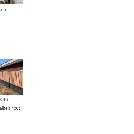
geen
ndien
liteit hout