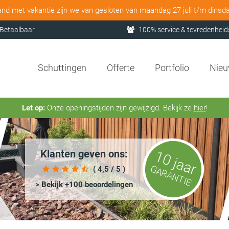
and met vakantie zijn we van gesloten van maandag 27 juli t/m dinsd
Betaalbaar
100% service & tevredenheid
Schuttingen
Offerte
Portfolio
Nie
Let op:
Onze openingstijden zijn gewijzigd. Bekijk ze
hier
!
Klanten geven ons:
10 jaar
GARANTIE
( 4,5 / 5 )
> Bekijk +100 beoordelingen