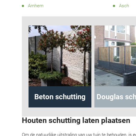
Arnhem
Asch
hutting
Beton schutting
Douglas sch
Houten schutting laten plaatsen
Om de natuurlijke uitstraling van uw tuin te behouden, is