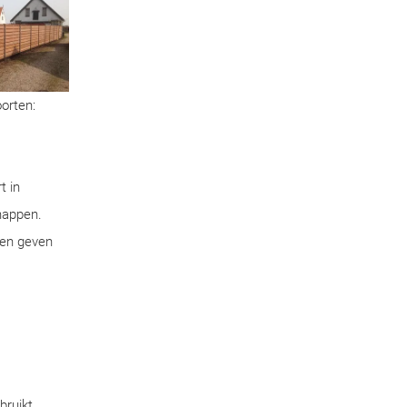
oorten:
t in
chappen.
pen geven
bruikt.