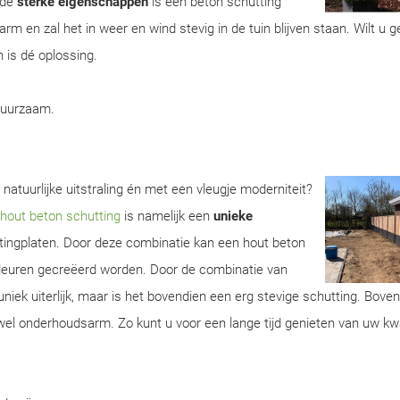
 de
sterke eigenschappen
is een beton schutting
m en zal het in weer en wind stevig in de tuin blijven staan. Wilt u 
 is dé oplossing.
duurzaam.
natuurlijke uitstraling én met een vleugje moderniteit?
hout beton schutting
is namelijk een
unieke
tingplaten. Door deze combinatie kan een hout beton
 kleuren gecreëerd worden. Door de combinatie van
uniek uiterlijk, maar is het bovendien een erg stevige schutting. Bove
wel onderhoudsarm. Zo kunt u voor een lange tijd genieten van uw kwa