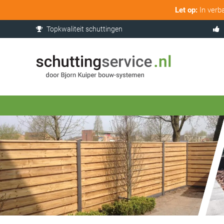
Let op:
In verb
Topkwaliteit schuttingen