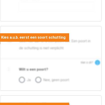
05. Poort
Geef hier aan of u een poort wilt. Een poort in
de schutting is niet verplicht.
Wat is dit?
Wilt u een poort?
Ja
Nee, geen poort
06. Persoonlijke gegevens