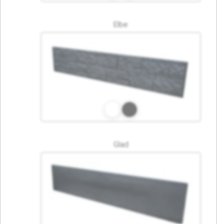
Elbe
Glad