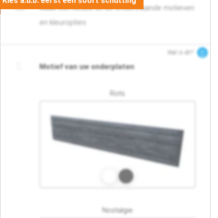
Maak een keuze uit de onderstaande motieven
en kleuropties
Wat is dit?
Motief van uw onderplaten
Rots
Nostalgie