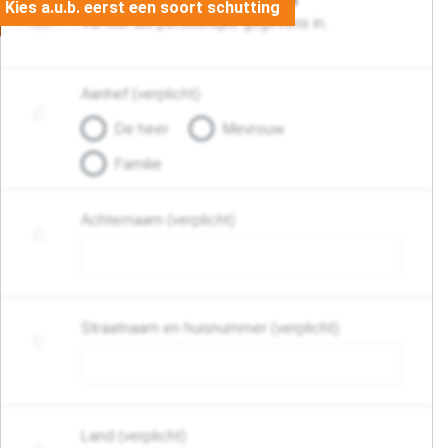
Vul hier uw persoonlijke gegevens in..
Aanhef (verplicht)
De heer
Mevrouw
Familie
Achternaam (verplicht)
Straatnaam en huisnummer (verplicht)
Land (verplicht)