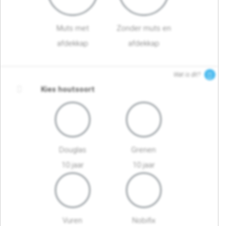
Muts met
Zonder muts en
afdekkap
afdekkap
Wat is dit?
Kies houtsoort
Douglas
Grenen
10 jaar
10 jaar
Vuren
Nobifix