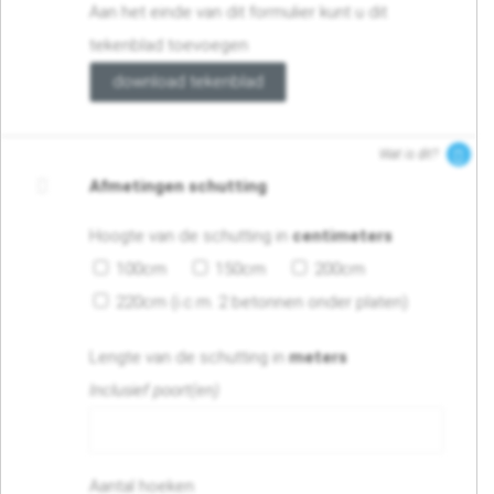
Aan het einde van dit formulier kunt u dit
tekenblad toevoegen
download tekenblad
Wat is dit?
Afmetingen schutting
Hoogte van de schutting in
centimeters
100cm
150cm
200cm
220cm (i.c.m. 2 betonnen onder platen)
Lengte van de schutting in
meters
Inclusief poort(en)
Aantal hoeken