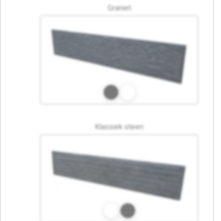
Graniet
Klassiek steen