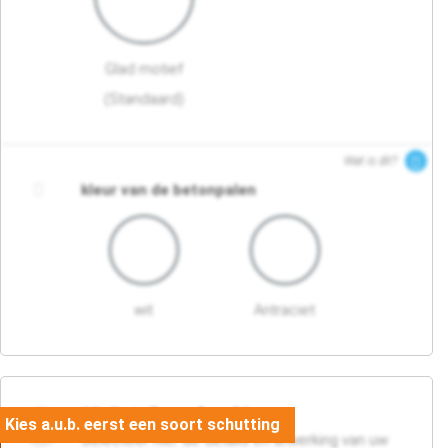
Glad motief
(Standaard)
Wat is dit?
kleur van de betonpalen
wit
Antraciet
03. Detail en afwerking
Selecteer hier de details en afwerking van uw