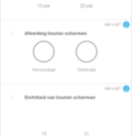
10 jaar
20 jaar
Wat is dit?
Afwerking houten schermen
Horizontaal
Verticaal
Wat is dit?
Dichtheid van houten schermen
19
21