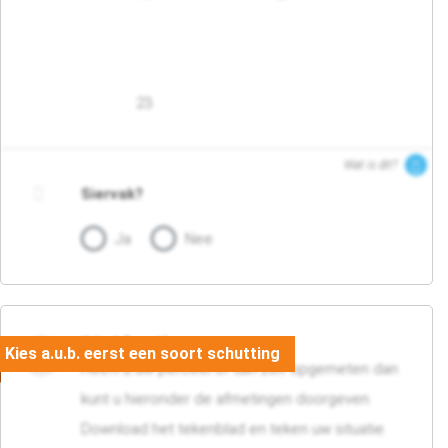
23
Wat is dit?
Siervak?
Ja
Nee
04. Afmetingen
Heeft u uw perceel of tuin zelf opgemeten dan
kunt u hieronder de afmetingen doorgeven.
Download het tekenblad en teken uw situatie.