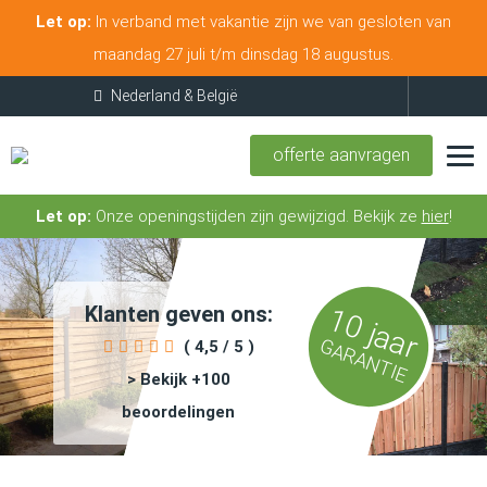
Let op:
In verband met vakantie zijn we van gesloten van
maandag 27 juli t/m dinsdag 18 augustus.
offerte aanvragen
Let op:
Onze openingstijden zijn gewijzigd. Bekijk ze
hier
!
Klanten geven ons:
10 jaar
GARANTIE
( 4,5 / 5 )
> Bekijk +100
beoordelingen