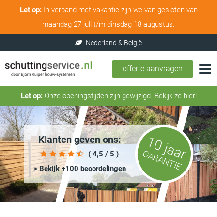
Let op:
In verband met vakantie zijn we van gesloten van
maandag 27 juli t/m dinsdag 18 augustus.
offerte aanvragen
Let op:
Onze openingstijden zijn gewijzigd. Bekijk ze
hier
!
Klanten geven ons:
10 jaar
GARANTIE
( 4,5 / 5 )
> Bekijk +100 beoordelingen