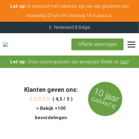
Let op:
In verband met vakantie zijn we van gesloten van
maandag 27 juli t/m dinsdag 18 augustus.
offerte aanvragen
Let op:
Onze openingstijden zijn gewijzigd. Bekijk ze
hier
!
Klanten geven ons:
10 jaar
GARANTIE
( 4,5 / 5 )
> Bekijk +100
beoordelingen