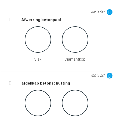
Wat is dit?
Afwerking betonpaal
Vlak
Diamantkop
Wat is dit?
afdekkap betonschutting