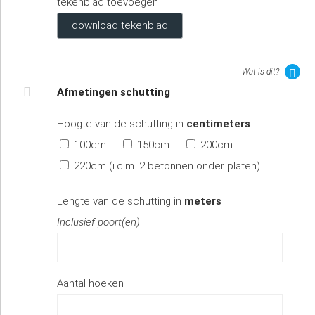
tekenblad toevoegen
download tekenblad
Wat is dit?
Afmetingen schutting
Hoogte van de schutting in
centimeters
100cm
150cm
200cm
220cm (i.c.m. 2 betonnen onder platen)
Lengte van de schutting in
meters
Inclusief poort(en)
Aantal hoeken