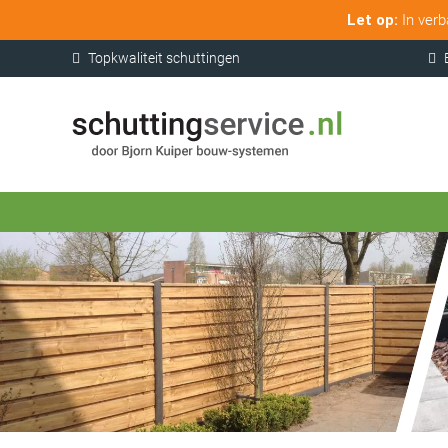
Let op:
In verb
Topkwaliteit schuttingen