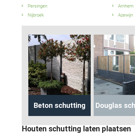
Persingen
Arnhem
Nijbroek
Azewijn
eton schutting
Douglas schutting
be
Houten schutting laten plaatsen