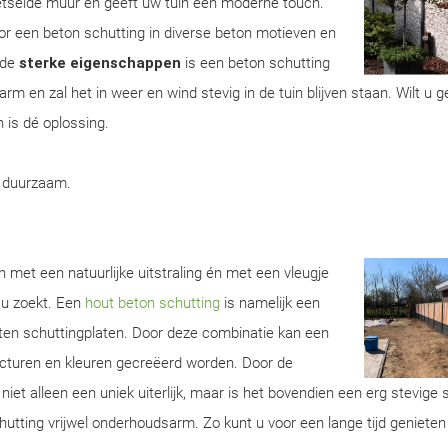
metselde muur en geeft uw tuin een moderne touch.
r een beton schutting in diverse beton motieven en
 de
sterke eigenschappen
is een beton schutting
m en zal het in weer en wind stevig in de tuin blijven staan. Wilt u 
 is dé oplossing.
, duurzaam.
 met een natuurlijke uitstraling én met een vleugje
 u zoekt. Een
hout beton schutting
is namelijk een
ten schuttingplaten. Door deze combinatie kan een
ructuren en kleuren gecreëerd worden. Door de
iet alleen een uniek uiterlijk, maar is het bovendien een erg stevige 
utting vrijwel onderhoudsarm. Zo kunt u voor een lange tijd geniete