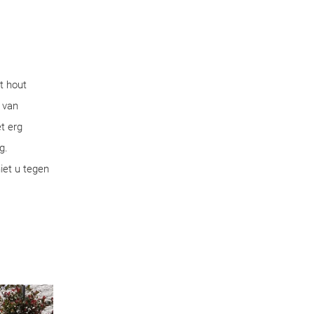
t hout
 van
t erg
g.
iet u tegen