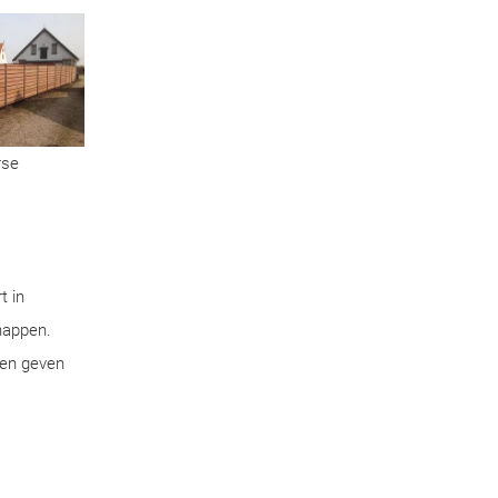
rse
t in
chappen.
pen geven