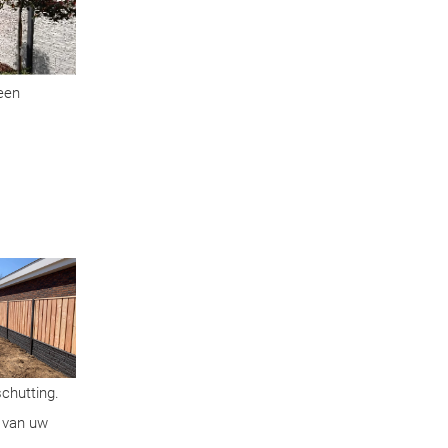
geen
schutting.
n van uw