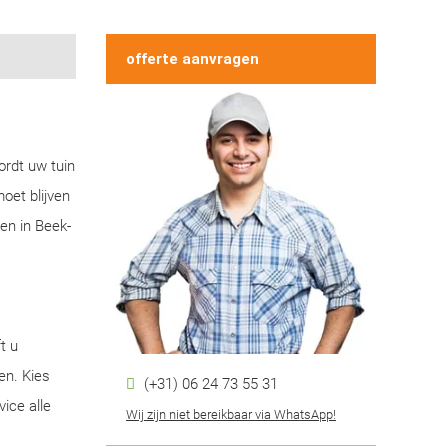
offerte aanvragen
ordt uw tuin
oet blijven
en in Beek-
t u
en. Kies
(+31) 06 24 73 55 31
ice alle
Wij zijn niet bereikbaar via WhatsApp!