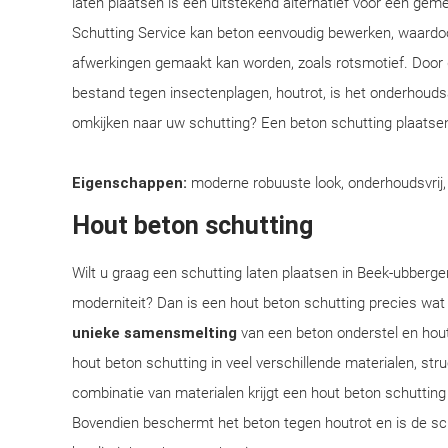
laten plaatsen is een uitstekend alternatief voor een ge
Schutting Service kan beton eenvoudig bewerken, waardoo
afwerkingen gemaakt kan worden, zoals rotsmotief. Door
bestand tegen insectenplagen, houtrot, is het onderhoudsar
omkijken naar uw schutting? Een beton schutting plaatsen
Eigenschappen:
moderne robuuste look, onderhoudsvrij
Hout beton schutting
Wilt u graag een schutting laten plaatsen in Beek-ubbergen
moderniteit? Dan is een hout beton schutting precies wat
unieke samensmelting
van een beton onderstel en hou
hout beton schutting in veel verschillende materialen, st
combinatie van materialen krijgt een hout beton schutting n
Bovendien beschermt het beton tegen houtrot en is de sch