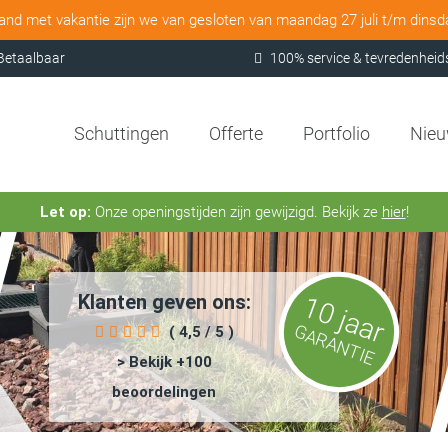
and met vakantie zijn we van gesloten van maandag 27 juli t/m dins
Betaalbaar
100% service & tevredenheid
Schuttingen
Offerte
Portfolio
Nie
Let op:
Onze openingstijden zijn gewijzigd. Bekijk ze
hier
!
Klanten geven ons:
10 jaar
GARANTIE
( 4,5 / 5 )
> Bekijk +100
beoordelingen