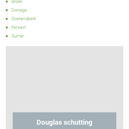
Broek
Doniaga
Oosternijkerk
Ferwert
Sumar
las schutting
Hout-betons