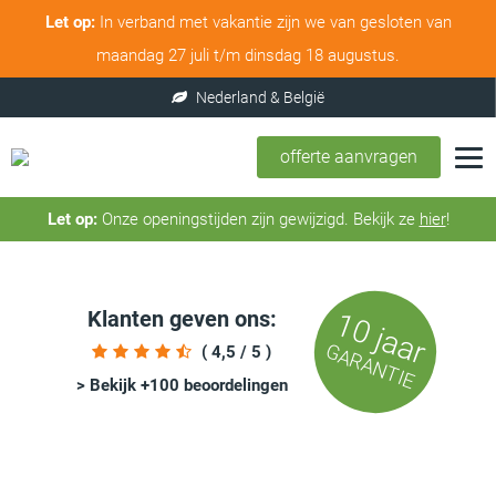
Let op:
In verband met vakantie zijn we van gesloten van
maandag 27 juli t/m dinsdag 18 augustus.
offerte aanvragen
Let op:
Onze openingstijden zijn gewijzigd. Bekijk ze
hier
!
Klanten geven ons:
10 jaar
GARANTIE
( 4,5 / 5 )
> Bekijk +100 beoordelingen