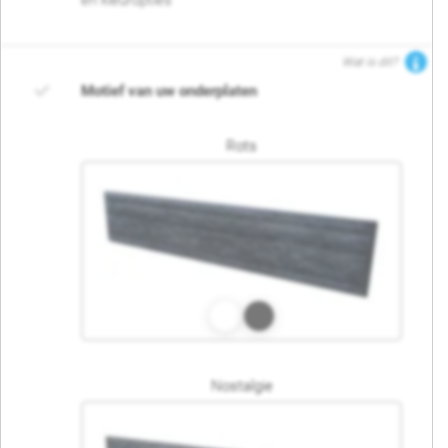
en kleuropties
Wat is dit?
Motief van uw onderplaten
Rots
Nostalgie