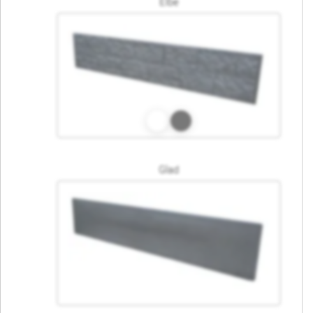
Elbe
Glad