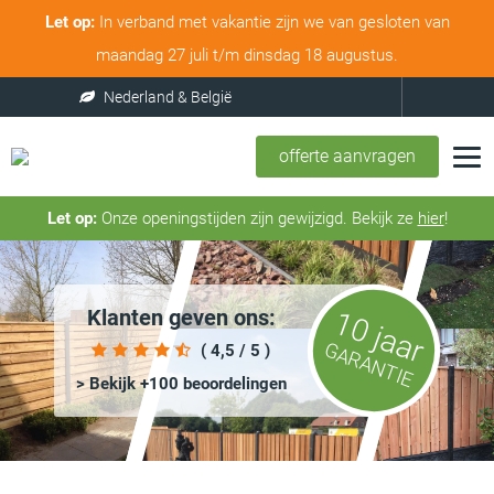
Let op:
In verband met vakantie zijn we van gesloten van
maandag 27 juli t/m dinsdag 18 augustus.
offerte aanvragen
Let op:
Onze openingstijden zijn gewijzigd. Bekijk ze
hier
!
Klanten geven ons:
10 jaar
GARANTIE
( 4,5 / 5 )
> Bekijk +100 beoordelingen