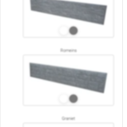
Romeins
Graniet