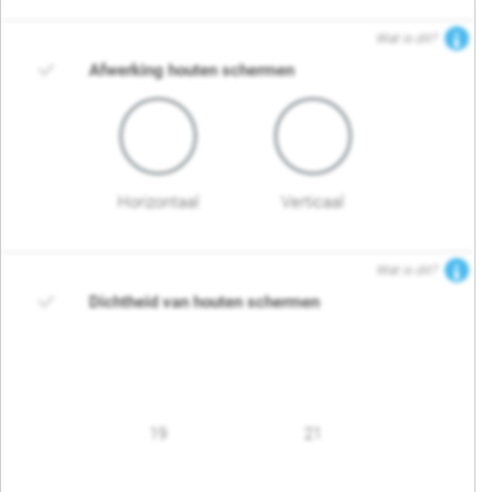
Wat is dit?
Afwerking houten schermen
Horizontaal
Verticaal
Wat is dit?
Dichtheid van houten schermen
19
21