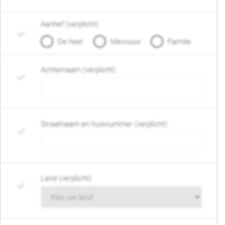
Aanhef (verplicht)
De heer
Mevrouw
Familie
Achternaam (verplicht)
Straatnaam en huisnummer (verplicht)
Land (verplicht)