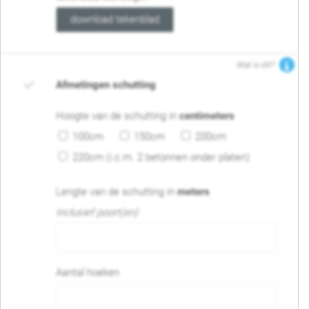
download tekenblad
Wat is dit?
Afmetingen schutting
Hoogte van de schutting in
centimeters
100cm
150cm
200cm
220cm (i.c.m. 2 betonnen onder platen)
Lengte van de schutting in
meters
Inclusief poort(en)
Aantal hoeken