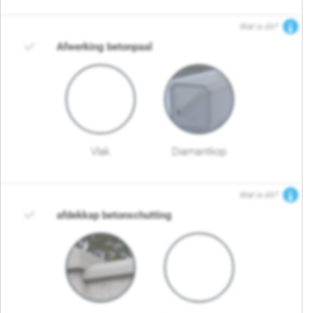
Wat is dit?
Afwerking betonpaal
Vlak
Diamantkop
Wat is dit?
afdekkap betonschutting