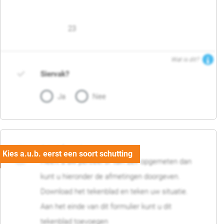
23
Wat is dit?
Siervak?
Ja
Nee
04. Afmetingen
Heeft u uw perceel of tuin zelf opgemeten dan
kunt u hieronder de afmetingen doorgeven.
Download het tekenblad en teken uw situatie.
Aan het einde van dit formulier kunt u dit
tekenblad toevoegen