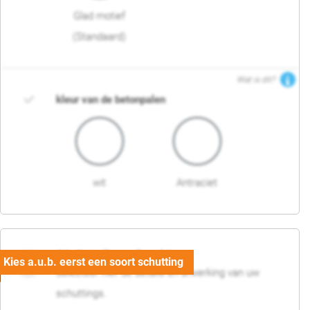
Glad motief
(Standaard)
Wat is dit?
kleur van de betonpalen
wit
Antraciet
03. Detail en afwerking
Selecteer hier de details en afwerking van uw
schuttings.