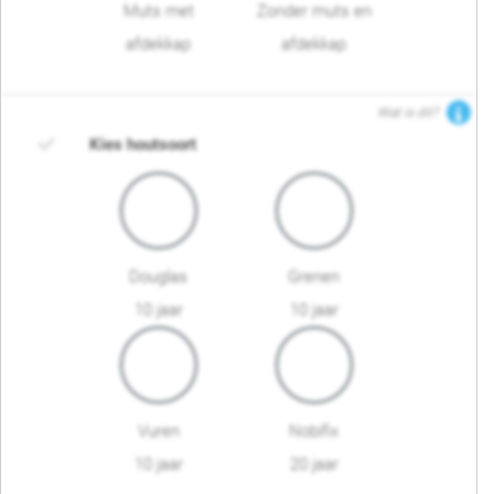
Muts met
Zonder muts en
afdekkap
afdekkap
Wat is dit?
Kies houtsoort
Douglas
Grenen
10 jaar
10 jaar
Vuren
Nobifix
10 jaar
20 jaar