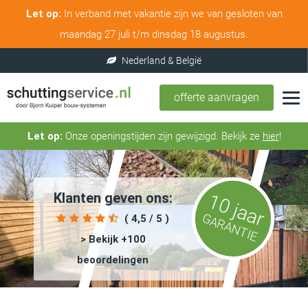
Let op:
In verband met vakantie zijn we van gesloten van
maandag 27 juli t/m dinsdag 18 augustus.
offerte aanvragen
Let op:
Onze openingstijden zijn gewijzigd. Bekijk ze
hier
!
Klanten geven ons:
10 jaar
GARANTIE
( 4,5 / 5 )
> Bekijk +100
beoordelingen