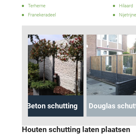
Terherne
Hilaard
Franekeradeel
Nijetrijn
hutting
Beton schutting
Douglas sch
Houten schutting laten plaatsen