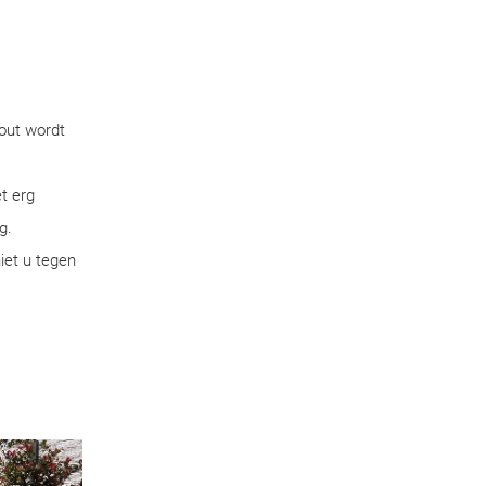
hout wordt
t erg
g.
iet u tegen