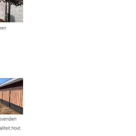
geen
Bovendien
liteit hout