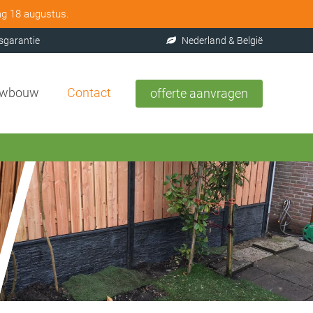
ag 18 augustus.
sgarantie
Nederland & België
uwbouw
Contact
offerte aanvragen