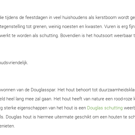
ie tijdens de feestdagen in veel huishoudens als kerstboom wordt ge
n tegenstelling tot grenen, weinig noesten en kwasten. Vuren is erg fijn
werkt te worden als schutting. Bovendien is het houtsoort weerbaar 
oudsvriendelijk.
gewonnen van de Douglasspar. Het hout behoort tot duurzaamheidskla
d heel lang mee zal gaan. Het hout heeft van nature een rood-roze k
rg sterke eigenschappen van het hout is een
Douglas schutting
weerb
s. Douglas hout is hiermee uitermate geschikt om een houten te sch
enieten.