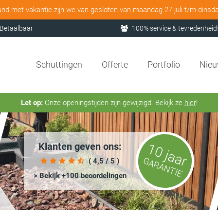
and met vakantie zijn we van gesloten van maandag 27 juli t/m dinsd
Betaalbaar
100% service & tevredenheid
Schuttingen
Offerte
Portfolio
Nie
Let op:
Onze openingstijden zijn gewijzigd. Bekijk ze
hier
!
Klanten geven ons:
10 jaar
GARANTIE
( 4,5 / 5 )
> Bekijk +100 beoordelingen