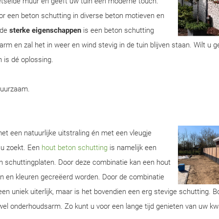
metselde muur en geeft uw tuin een moderne touch.
r een beton schutting in diverse beton motieven en
 de
sterke eigenschappen
is een beton schutting
m en zal het in weer en wind stevig in de tuin blijven staan. Wilt u 
 is dé oplossing.
duurzaam.
et een natuurlijke uitstraling én met een vleugje
 u zoekt. Een
hout beton schutting
is namelijk een
n schuttingplaten. Door deze combinatie kan een hout
ren en kleuren gecreëerd worden. Door de combinatie
een uniek uiterlijk, maar is het bovendien een erg stevige schutting. 
wel onderhoudsarm. Zo kunt u voor een lange tijd genieten van uw kwa