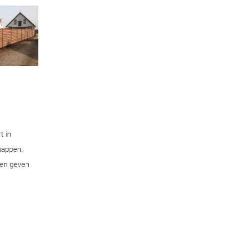
t in
chappen.
pen geven