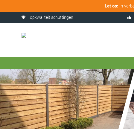
Let op:
In verb
Topkwaliteit schuttingen