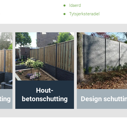
Idaerd
e
Tytsjerksteradiel
Hout-
utting
betonschutting
Design schut