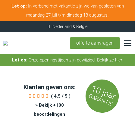
Let op:
In verband met vakantie zijn we van gesloten van
maandag 27 juli t/m dinsdag 18 augustus.
offerte aanvragen
Let op:
Onze openingstijden zijn gewijzigd. Bekijk ze
hier
!
Klanten geven ons:
10 jaar
GARANTIE
( 4,5 / 5 )
> Bekijk +100
beoordelingen