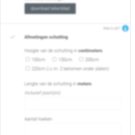
download tekenblad
Wat is dit?
Afmetingen schutting
Hoogte van de schutting in
centimeters
100cm
150cm
200cm
220cm (i.c.m. 2 betonnen onder platen)
Lengte van de schutting in
meters
Inclusief poort(en)
Aantal hoeken