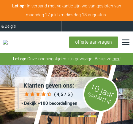
Let op:
In verband met vakantie zijn we van gesloten van
maandag 27 juli t/m dinsdag 18 augustus.
Nederland & België
offerte aanvragen
Let op:
Onze openingstijden zijn gewijzigd. Bekijk ze
hier
!
Klanten geven ons:
10 jaar
GARANTIE
( 4,5 / 5 )
> Bekijk +100 beoordelingen