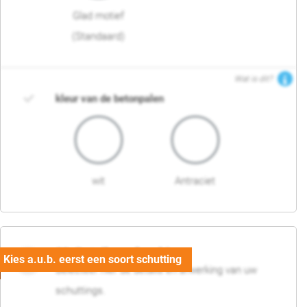
Glad motief
(Standaard)
Wat is dit?
kleur van de betonpalen
wit
Antraciet
03. Detail en afwerking
Selecteer hier de details en afwerking van uw
schuttings.