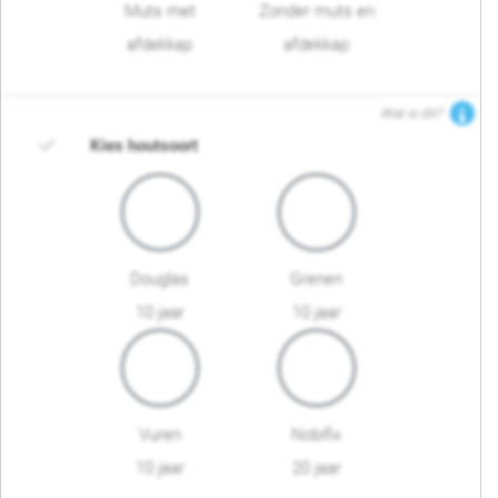
Muts met
Zonder muts en
afdekkap
afdekkap
Wat is dit?
Kies houtsoort
Douglas
Grenen
10 jaar
10 jaar
Vuren
Nobifix
10 jaar
20 jaar