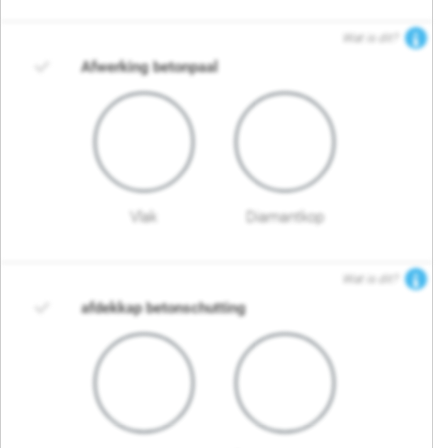
Wat is dit?
Afwerking betonpaal
Vlak
Diamantkop
Wat is dit?
afdekkap betonschutting