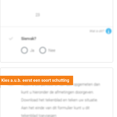
23
Wat is dit?
Siervak?
Ja
Nee
04. Afmetingen
Heeft u uw perceel of tuin zelf opgemeten dan
kunt u hieronder de afmetingen doorgeven.
Download het tekenblad en teken uw situatie.
Aan het einde van dit formulier kunt u dit
tekenblad toevoegen