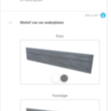
en kleuropties
Wat is dit?
Motief van uw onderplaten
Rots
Nostalgie