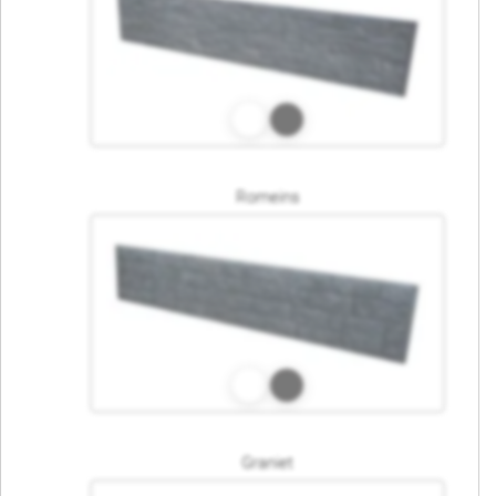
Romeins
Graniet