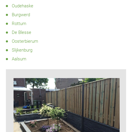
Oudehaske
Burgwerd
Rottum
De Blesse
Oosterbierum
Slijkenburg
Aalsum