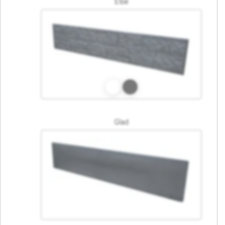
Elbe
Glad