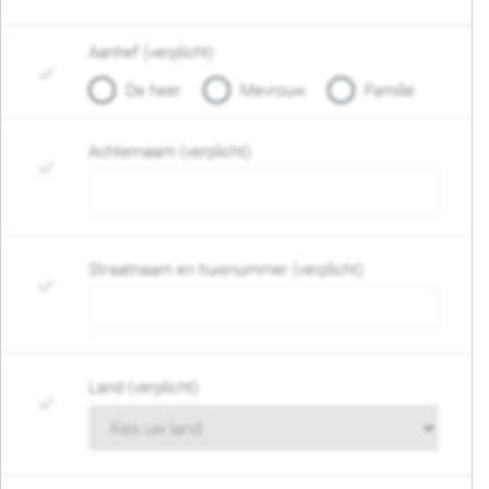
Aanhef (verplicht)
De heer
Mevrouw
Familie
Achternaam (verplicht)
Straatnaam en huisnummer (verplicht)
Land (verplicht)