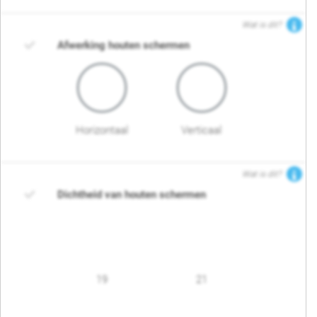
Wat is dit?
Afwerking houten schermen
Horizontaal
Verticaal
Wat is dit?
Dichtheid van houten schermen
19
21