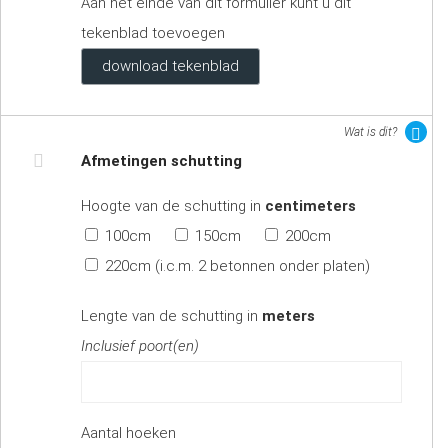
Aan het einde van dit formulier kunt u dit
tekenblad toevoegen
download tekenblad
Wat is dit?
Afmetingen schutting
Hoogte van de schutting in
centimeters
100cm
150cm
200cm
220cm (i.c.m. 2 betonnen onder platen)
Lengte van de schutting in
meters
Inclusief poort(en)
Aantal hoeken