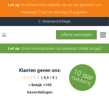
Let op:
In verband met vakantie zijn we van gesloten van
maandag 27 juli t/m dinsdag 18 augustus.
offerte aanvragen
Let op:
Onze openingstijden zijn gewijzigd. Bekijk ze
hier
!
Klanten geven ons:
10 jaar
GARANTIE
( 4,5 / 5 )
> Bekijk +100
beoordelingen