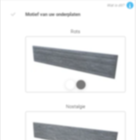
Wat is dit?
Motief van uw onderplaten
Rots
Nostalgie