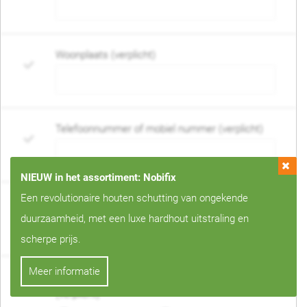
Woonplaats (verplicht)
Telefoonnummer of mobiel nummer (verplicht)
NIEUW in het assortiment: Nobifix
Een revolutionaire houten schutting van ongekende
E-mail adres (verplicht)
duurzaamheid, met een luxe hardhout uitstraling en
scherpe prijs.
Meer informatie
Wanneer mag de schutting geplaatst worden?
(verplicht)