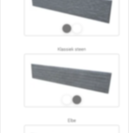
Klassiek steen
Elbe