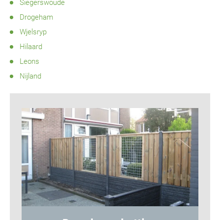
Siegerswoude
Drogeham
Wjelsryp
Hilaard
Leons
Nijland