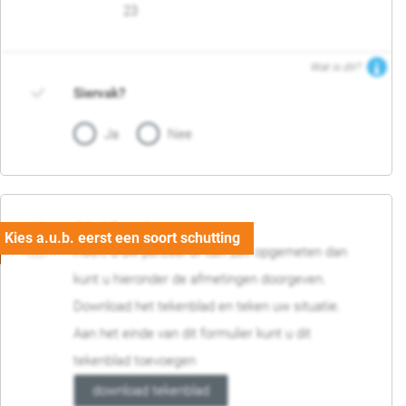
23
Wat is dit?
Siervak?
Ja
Nee
04. Afmetingen
Heeft u uw perceel of tuin zelf opgemeten dan
kunt u hieronder de afmetingen doorgeven.
Download het tekenblad en teken uw situatie.
Aan het einde van dit formulier kunt u dit
tekenblad toevoegen
download tekenblad