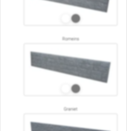
Romeins
Graniet