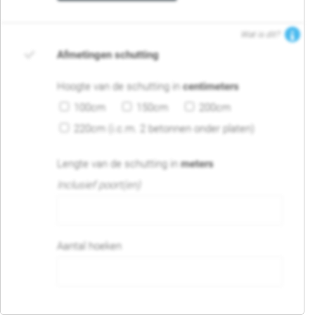
Wat is dit?
Afmetingen schutting
Hoogte van de schutting in
centimeters
100cm
150cm
200cm
220cm (i.c.m. 2 betonnen onder platen)
Lengte van de schutting in
meters
Inclusief poort(en)
Aantal hoeken