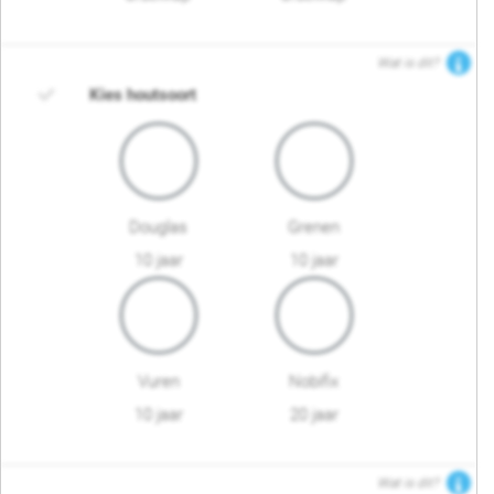
Wat is dit?
Kies houtsoort
Douglas
Grenen
10 jaar
10 jaar
Vuren
Nobifix
10 jaar
20 jaar
Wat is dit?