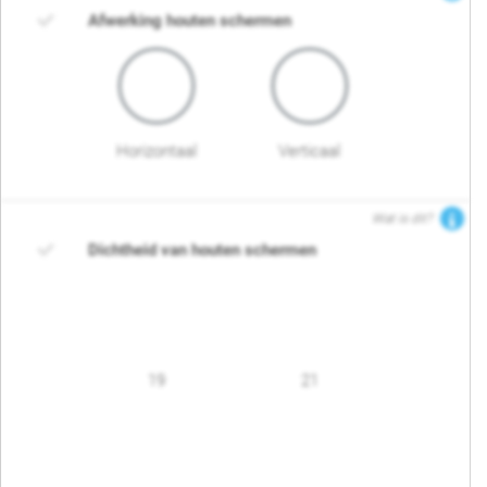
Afwerking houten schermen
Horizontaal
Verticaal
Wat is dit?
Dichtheid van houten schermen
19
21