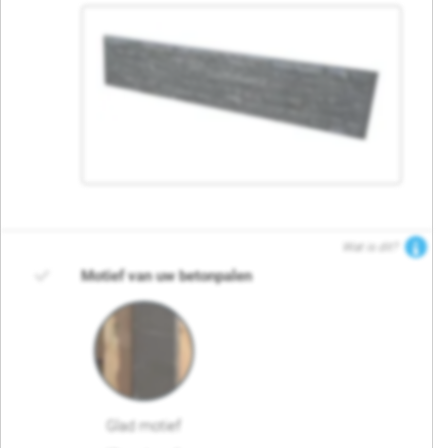
Wat is dit?
Motief van uw betonpalen
Glad motief