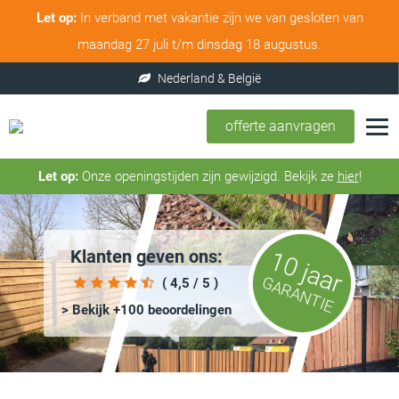
Let op:
In verband met vakantie zijn we van gesloten van
maandag 27 juli t/m dinsdag 18 augustus.
offerte aanvragen
Let op:
Onze openingstijden zijn gewijzigd. Bekijk ze
hier
!
Klanten geven ons:
10 jaar
GARANTIE
( 4,5 / 5 )
> Bekijk +100 beoordelingen