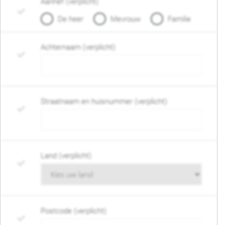
Aanhef (verplicht)
De heer
Mevrouw
Familie
Achternaam (verplicht)
Straatnaam en huisnummer (verplicht)
Land (verplicht)
Postcode (verplicht)