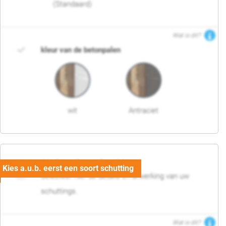
(Standaard)
Wat is dit?
kleur van de betonpalen
wit
Antraciet
03. Detail en afwerking
Selecteer hier de details en afwerking van uw
schuttings.
Wat is dit?