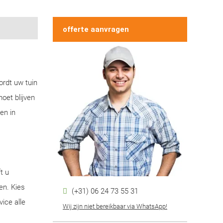
offerte aanvragen
ordt uw tuin
oet blijven
en in
t u
en. Kies
(+31) 06 24 73 55 31
ice alle
Wij zijn niet bereikbaar via WhatsApp!