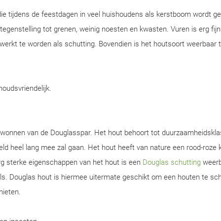
ie tijdens de feestdagen in veel huishoudens als kerstboom wordt ge
n tegenstelling tot grenen, weinig noesten en kwasten. Vuren is erg fijn
werkt te worden als schutting. Bovendien is het houtsoort weerbaar 
rhoudsvriendelijk.
gewonnen van de Douglasspar. Het hout behoort tot duurzaamheidskla
d heel lang mee zal gaan. Het hout heeft van nature een rood-roze k
rg sterke eigenschappen van het hout is een
Douglas schutting
weerb
s. Douglas hout is hiermee uitermate geschikt om een houten te sch
nieten.