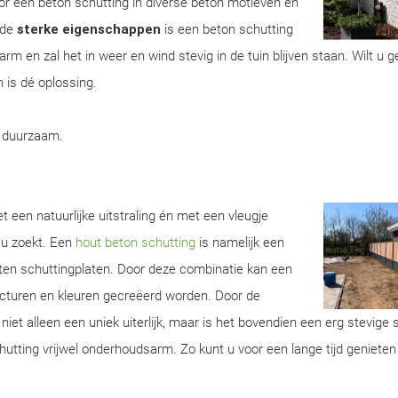
r een beton schutting in diverse beton motieven en
 de
sterke eigenschappen
is een beton schutting
m en zal het in weer en wind stevig in de tuin blijven staan. Wilt u 
 is dé oplossing.
, duurzaam.
t een natuurlijke uitstraling én met een vleugje
 u zoekt. Een
hout beton schutting
is namelijk een
ten schuttingplaten. Door deze combinatie kan een
ructuren en kleuren gecreëerd worden. Door de
iet alleen een uniek uiterlijk, maar is het bovendien een erg stevige 
utting vrijwel onderhoudsarm. Zo kunt u voor een lange tijd geniete