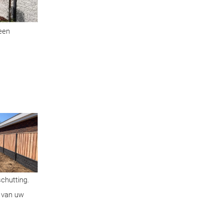
geen
schutting.
n van uw