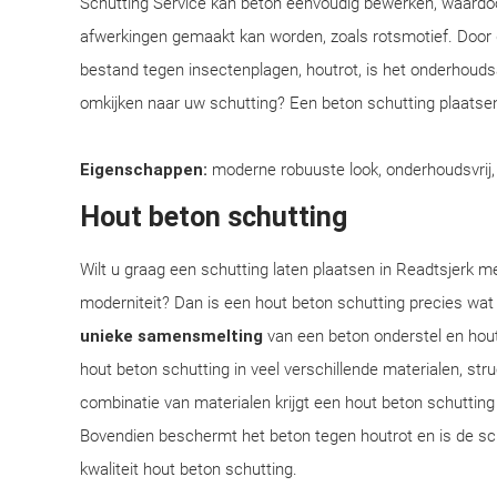
Schutting Service kan beton eenvoudig bewerken, waardoo
afwerkingen gemaakt kan worden, zoals rotsmotief. Door
bestand tegen insectenplagen, houtrot, is het onderhoudsar
omkijken naar uw schutting? Een beton schutting plaatsen
Eigenschappen:
moderne robuuste look, onderhoudsvrij
Hout beton schutting
Wilt u graag een schutting laten plaatsen in Readtsjerk me
moderniteit? Dan is een hout beton schutting precies wat
unieke samensmelting
van een beton onderstel en hou
hout beton schutting in veel verschillende materialen, st
combinatie van materialen krijgt een hout beton schutting n
Bovendien beschermt het beton tegen houtrot en is de sch
kwaliteit hout beton schutting.