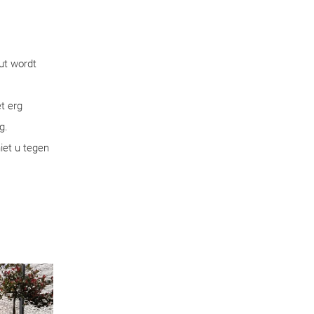
ut wordt
t erg
g.
iet u tegen