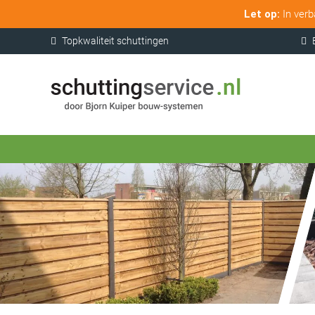
Let op:
In verb
Topkwaliteit schuttingen