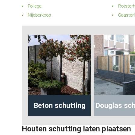
Follega
Rotsterh
Nijeberkoop
Gaasterl
on schutting
Douglas schutting
beto
Houten schutting laten plaatsen