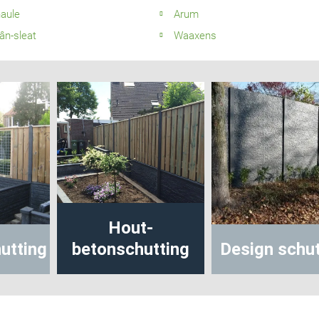
aule
Arum
ân-sleat
Waaxens
Hout-
nschutting
Design schutting