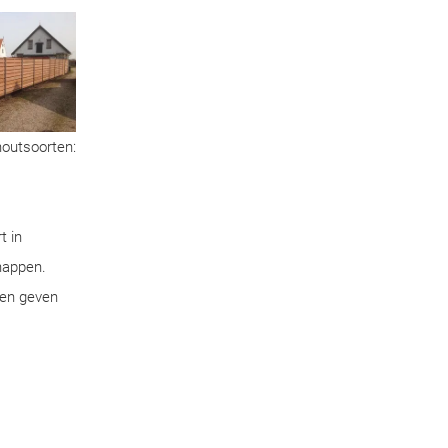
houtsoorten:
t in
chappen.
pen geven