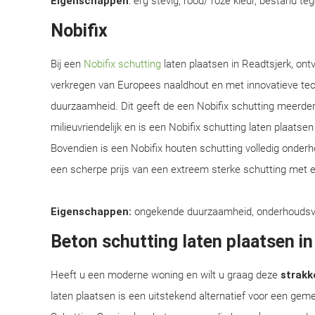
Eigenschappen
: erg stevig, rood/ roze kleur, bestand te
Nobifix
Bij een
Nobifix schutting
laten plaatsen in Readtsjerk, ont
verkregen van Europees naaldhout en met innovatieve te
duurzaamheid. Dit geeft de een Nobifix schutting meerder
milieuvriendelijk en is een Nobifix schutting laten plaats
Bovendien is een Nobifix houten schutting volledig onder
een scherpe prijs van een extreem sterke schutting met e
Eigenschappen:
ongekende duurzaamheid, onderhoudsvrij,
Beton schutting laten plaatsen in
Heeft u een moderne woning en wilt u graag deze
strakke
laten plaatsen is een uitstekend alternatief voor een ge