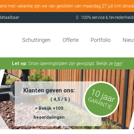
and met vakantie zijn we van gesloten van maandag 27 juli t/m dins
Betaalbaar
100% service & tevredenheid
Schuttingen
Offerte
Portfolio
Nie
Let op:
Onze openingstijden zijn gewijzigd. Bekijk ze
hier
!
Klanten geven ons:
10 jaar
GARANTIE
( 4,5 / 5 )
> Bekijk +100
beoordelingen