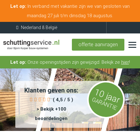
Let op:
In verband met vakantie zijn we van gesloten van
maandag 27 juli t/m dinsdag 18 augustus.
offerte aanvragen
Let op:
Onze openingstijden zijn gewijzigd. Bekijk ze
hier
!
Klanten geven ons:
10 jaar
GARANTIE
( 4,5 / 5 )
> Bekijk +100
beoordelingen