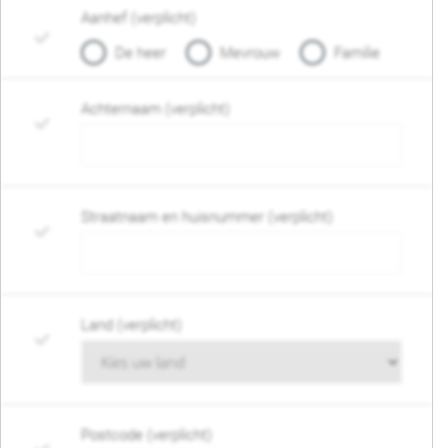
Aanhef (verplicht)
De heer
Mevrouw
Familie
Achternaam (verplicht)
Straatnaam en huisnummer (verplicht)
Land (verplicht)
Postcode (verplicht)