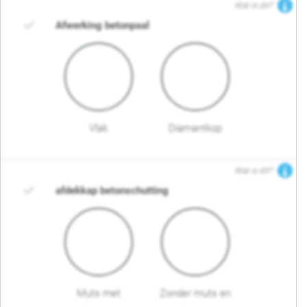
Wat is dit?
Afwerking betonpaal
Vlak
Diamantkop
Wat is dit?
afdekkap betonschutting
Muts met
Zonder muts en