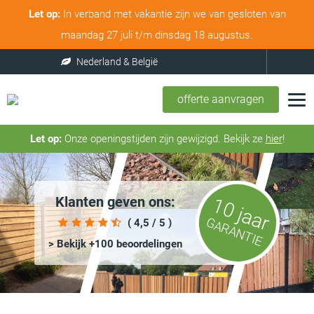
Let op:
In verband met vakantie zijn we van gesloten van
maandag 27 juli t/m dinsdag 18 augustus.
Nederland & België
offerte aanvragen
Let op:
Onze openingstijden zijn gewijzigd. Bekijk ze
hier
!
Klanten geven ons:
10 jaar
GARANTIE
( 4,5 / 5 )
> Bekijk +100 beoordelingen