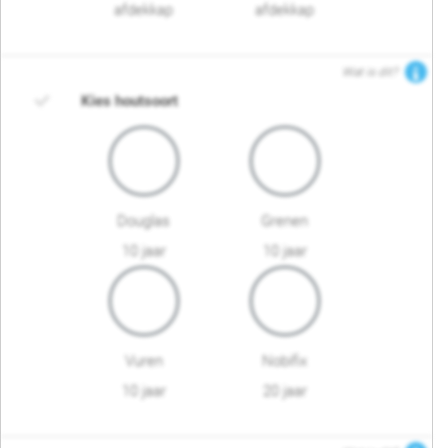
afdekkap
afdekkap
Wat is dit?
Kies houtsoort
Douglas
Grenen
10 jaar
10 jaar
Vuren
Nobifix
10 jaar
20 jaar