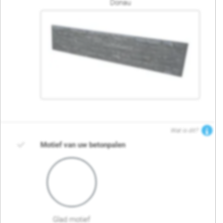
Donau
Wat is dit?
Motief van uw betonpalen
Glad motief