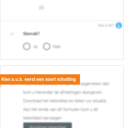
23
Wat is dit?
Siervak?
Ja
Nee
04. Afmetingen
Heeft u uw perceel of tuin zelf opgemeten dan
kunt u hieronder de afmetingen doorgeven.
Download het tekenblad en teken uw situatie.
Aan het einde van dit formulier kunt u dit
tekenblad toevoegen
download tekenblad