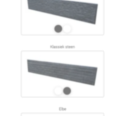
Klassiek steen
Elbe