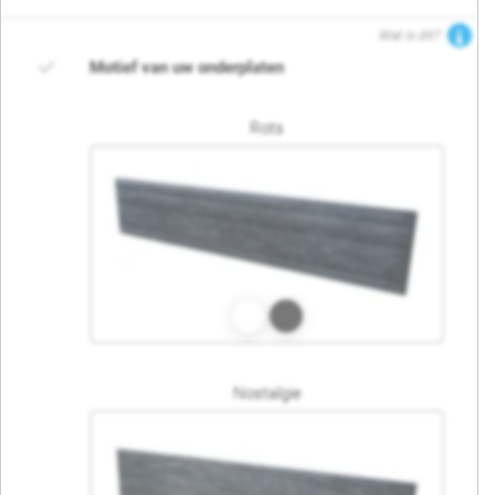
Wat is dit?
Motief van uw onderplaten
Rots
Nostalgie