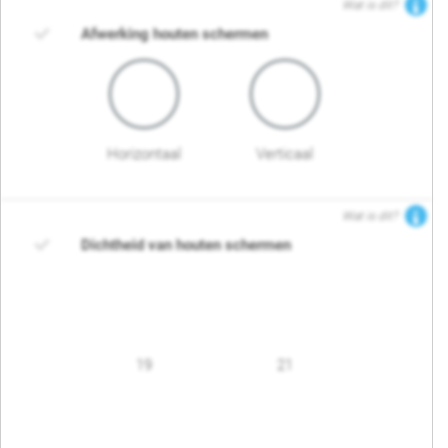
Wat is dit?
Afwerking houten schermen
Horizontaal
Verticaal
Wat is dit?
Dichtheid van houten schermen
19
21