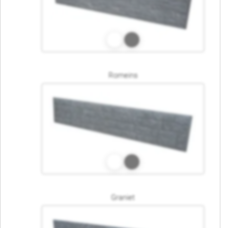
Romeins
Graniet