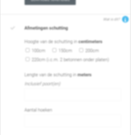
Wat is dit?
Afmetingen schutting
Hoogte van de schutting in
centimeters
100cm
150cm
200cm
220cm (i.c.m. 2 betonnen onder platen)
Lengte van de schutting in
meters
Inclusief poort(en)
Aantal hoeken