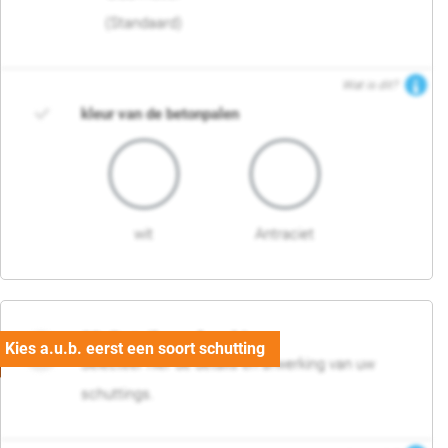
(Standaard)
Wat is dit?
kleur van de betonpalen
wit
Antraciet
03. Detail en afwerking
Selecteer hier de details en afwerking van uw
schuttings.