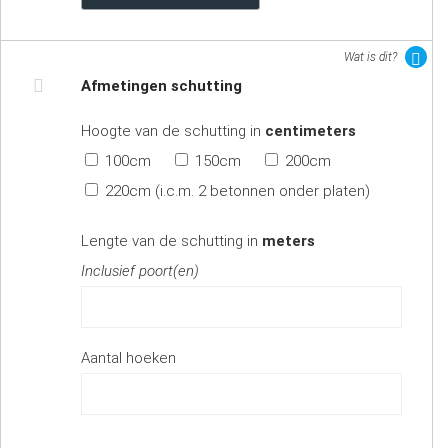
Wat is dit?
Afmetingen schutting
Hoogte van de schutting in
centimeters
100cm
150cm
200cm
220cm (i.c.m. 2 betonnen onder platen)
Lengte van de schutting in
meters
Inclusief poort(en)
Aantal hoeken