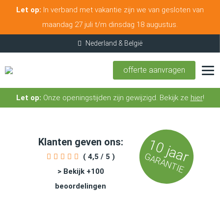
Let op:
In verband met vakantie zijn we van gesloten van
maandag 27 juli t/m dinsdag 18 augustus.
offerte aanvragen
Let op:
Onze openingstijden zijn gewijzigd. Bekijk ze
hier
!
Klanten geven ons:
10 jaar
GARANTIE
( 4,5 / 5 )
> Bekijk +100
beoordelingen