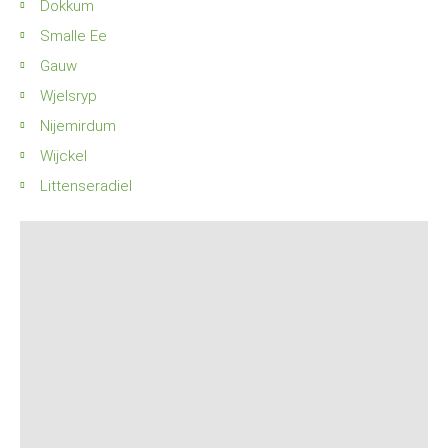
Dokkum
Smalle Ee
Gauw
Wjelsryp
Nijemirdum
Wijckel
Littenseradiel