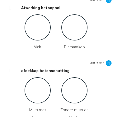
Wat is dit?
Afwerking betonpaal
Vlak
Diamantkop
Wat is dit?
afdekkap betonschutting
Muts met
Zonder muts en