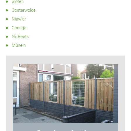
Sloten
Oosterwolde
Niawier
Goënga
Nij Beets
Mûnein