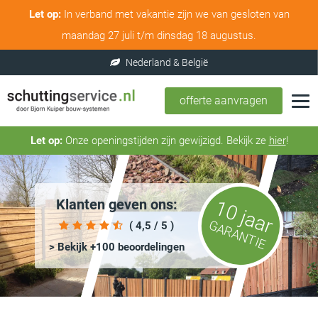
Let op:
In verband met vakantie zijn we van gesloten van
maandag 27 juli t/m dinsdag 18 augustus.
offerte aanvragen
Let op:
Onze openingstijden zijn gewijzigd. Bekijk ze
hier
!
Klanten geven ons:
10 jaar
GARANTIE
( 4,5 / 5 )
> Bekijk +100 beoordelingen