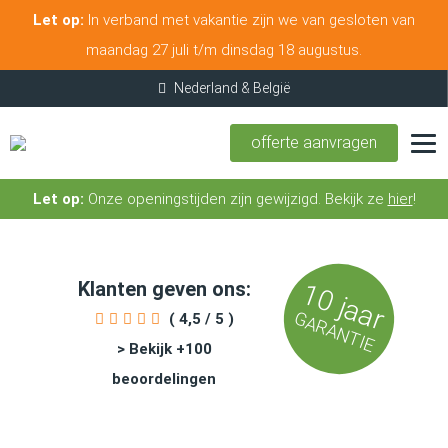
Let op:
In verband met vakantie zijn we van gesloten van
maandag 27 juli t/m dinsdag 18 augustus.
offerte aanvragen
Let op:
Onze openingstijden zijn gewijzigd. Bekijk ze
hier
!
Klanten geven ons:
10 jaar
GARANTIE
( 4,5 / 5 )
> Bekijk +100
beoordelingen