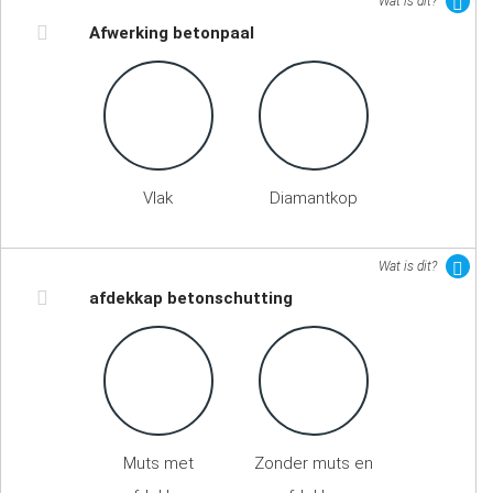
Wat is dit?
Afwerking betonpaal
Vlak
Diamantkop
Wat is dit?
afdekkap betonschutting
Muts met
Zonder muts en