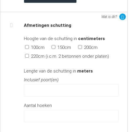
Wat is dit?
Afmetingen schutting
Hoogte van de schutting in
centimeters
100cm
150cm
200cm
220cm (i.c.m. 2 betonnen onder platen)
Lengte van de schutting in
meters
Inclusief poort(en)
Aantal hoeken