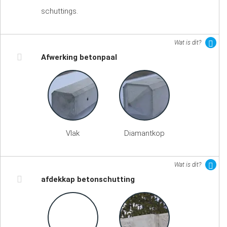
schuttings.
Wat is dit?
Afwerking betonpaal
Vlak
Diamantkop
Wat is dit?
afdekkap betonschutting