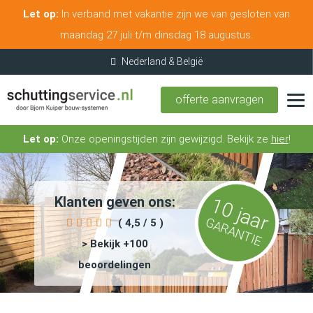
Let op:
In verband met vakantie zijn we van gesloten van
maandag 27 juli t/m dinsdag 18 augustus.
offerte aanvragen
Let op:
Onze openingstijden zijn gewijzigd. Bekijk ze
hier
!
Klanten geven ons:
10 jaar
GARANTIE
( 4,5 / 5 )
> Bekijk +100
beoordelingen