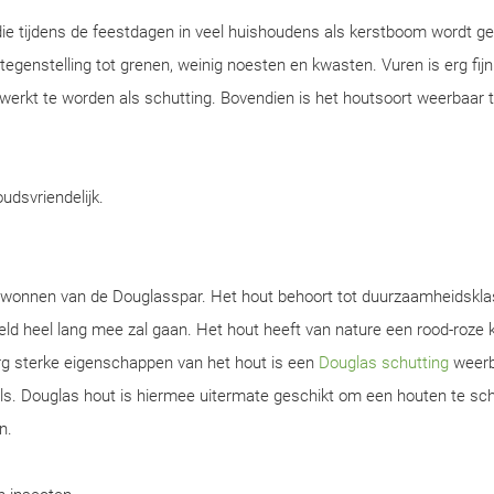
ie tijdens de feestdagen in veel huishoudens als kerstboom wordt ge
n tegenstelling tot grenen, weinig noesten en kwasten. Vuren is erg fijn
werkt te worden als schutting. Bovendien is het houtsoort weerbaar 
oudsvriendelijk.
gewonnen van de Douglasspar. Het hout behoort tot duurzaamheidskla
d heel lang mee zal gaan. Het hout heeft van nature een rood-roze k
rg sterke eigenschappen van het hout is een
Douglas schutting
weerb
s. Douglas hout is hiermee uitermate geschikt om een houten te sch
n.