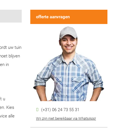
offerte aanvragen
ordt uw tuin
oet blijven
en in
t u
en. Kies
(+31) 06 24 73 55 31
ice alle
Wij zijn niet bereikbaar via WhatsApp!