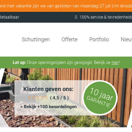
and met vakantie zijn we van gesloten van maandag 27 juli t/m dinsd
Betaalbaar
100% service & tevredenheid
Schuttingen
Offerte
Portfolio
Nie
Let op:
Onze openingstijden zijn gewijzigd. Bekijk ze
hier
!
Klanten geven ons:
10 jaar
GARANTIE
( 4,5 / 5 )
> Bekijk +100 beoordelingen