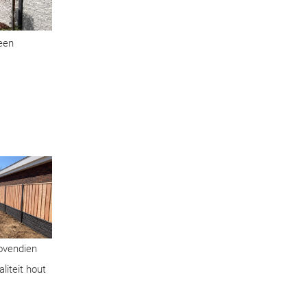
geen
Bovendien
liteit hout