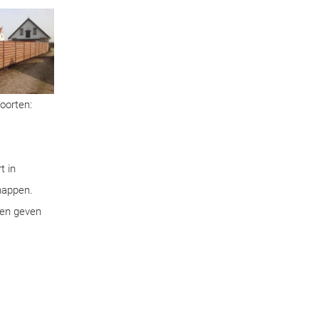
soorten:
t in
chappen.
pen geven