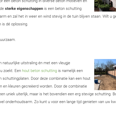
r een beton schutting in diverse beton motieven en
 de
sterke eigenschappen
is een beton schutting
m en zal het in weer en wind stevig in de tuin blijven staan. Wilt u 
 is dé oplossing.
duurzaam.
 natuurlijke uitstraling én met een vleugje
 u zoekt. Een
hout beton schutting
is namelijk een
n schuttingplaten. Door deze combinatie kan een hout
ren en kleuren gecreëerd worden. Door de combinatie
een uniek uiterlijk, maar is het bovendien een erg stevige schutting. 
wel onderhoudsarm. Zo kunt u voor een lange tijd genieten van uw kwa