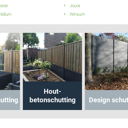
oster
Joure
-lidlum
Winsum
Hout-
ing
betonschutting
Design schuttin