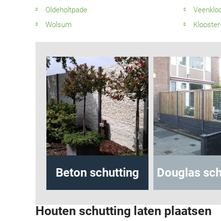
Oldeholtpade
Veenklo
Wolsum
Klooster
ting
Beton schutting
Douglas schutt
Houten schutting laten plaatsen