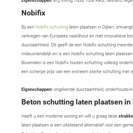
Eigenschappen
: erg stevig, rood/ roze kleur, bestand teg
Nobifix
Bij een
Nobifix schutting
laten plaatsen in Dijken, ontvang
verkregen van Europees naaldhout en met innovatieve te
duurzaamheid. Dit geeft de een Nobifix schutting meerder
milieuvriendelijk en is een Nobifix schutting laten plaats
Bovendien is een Nobifix houten schutting volledig onder
een scherpe prijs van een extreem sterke schutting met e
Eigenschappen:
ongekende duurzaamheid, onderhoudsvrij, e
Beton schutting laten plaatsen in
Heeft u een moderne woning en wilt u graag deze
strakke 
laten plaatsen is een uitstekend alternatief voor een ge