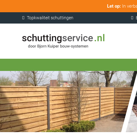
Let op:
In verb
Topkwaliteit schuttingen