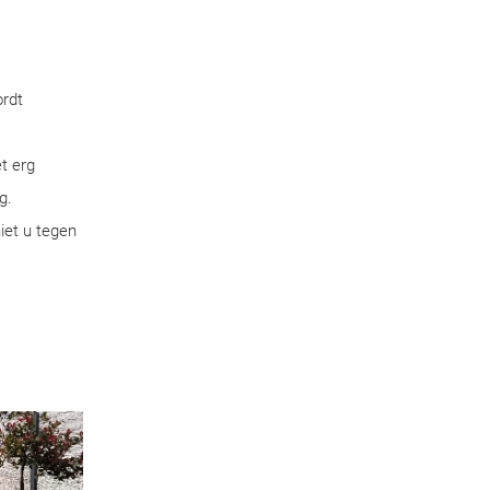
ordt
t erg
g.
iet u tegen