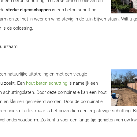
r een beton schutting in diverse beton motieven en
 de
sterke eigenschappen
is een beton schutting
m en zal het in weer en wind stevig in de tuin blijven staan. Wilt u 
 is dé oplossing.
duurzaam.
n natuurlijke uitstraling én met een vleugje
 u zoekt. Een
hout beton schutting
is namelijk een
n schuttingplaten. Door deze combinatie kan een hout
ren en kleuren gecreëerd worden. Door de combinatie
een uniek uiterlijk, maar is het bovendien een erg stevige schutting. 
wel onderhoudsarm. Zo kunt u voor een lange tijd genieten van uw kwa