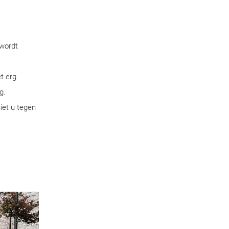
 wordt
t erg
g.
iet u tegen