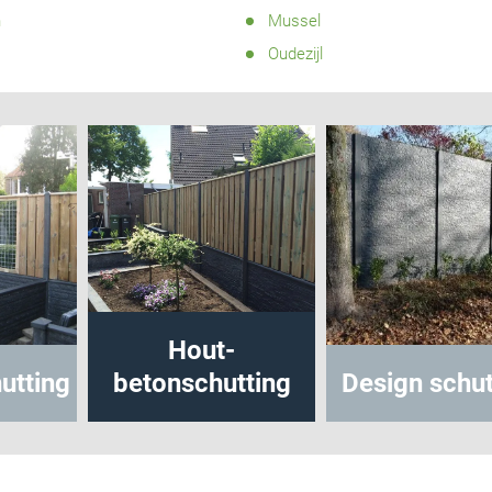
n
Mussel
Oudezijl
Hout-
onschutting
Design schutting