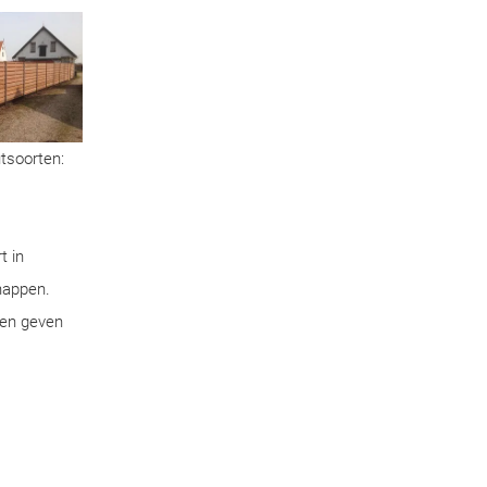
utsoorten:
t in
chappen.
pen geven