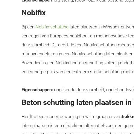
Eigenschappen
: erg stevig, rood/ roze kleur, bestand teg
Nobifix
Bij een
Nobifix schutting
laten plaatsen in Winsum, ontvan
verkregen van Europees naaldhout en met innovatieve te
duurzaamheid. Dit geeft de een Nobifix schutting meerder
milieuvriendelijk en is een Nobifix schutting laten plaats
Bovendien is een Nobifix houten schutting volledig onder
een scherpe prijs van een extreem sterke schutting met e
Eigenschappen:
ongekende duurzaamheid, onderhoudsvrij, e
Beton schutting laten plaatsen i
Heeft u een moderne woning en wilt u graag deze
strakke 
laten plaatsen is een uitstekend alternatief voor een ge