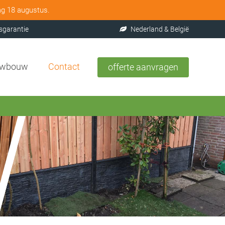
ag 18 augustus.
sgarantie
Nederland & België
uwbouw
Contact
offerte aanvragen