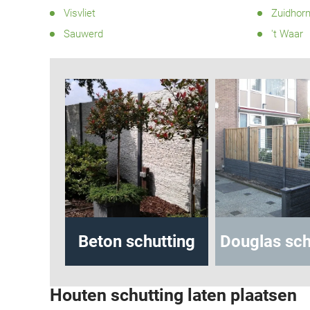
Visvliet
Zuidhor
Sauwerd
't Waar
ton schutting
Douglas schutting
bet
Houten schutting laten plaatsen