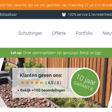
and met vakantie zijn we van gesloten van maandag 27 juli t/m dinsd
Betaalbaar
100% service & tevredenheid
Schuttingen
Offerte
Portfolio
Nie
Let op:
Onze openingstijden zijn gewijzigd. Bekijk ze
hier
!
Klanten geven ons:
10 jaar
GARANTIE
( 4,5 / 5 )
> Bekijk +100 beoordelingen