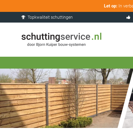
Let op:
In verb
Topkwaliteit schuttingen