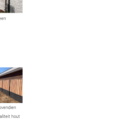
geen
Bovendien
liteit hout