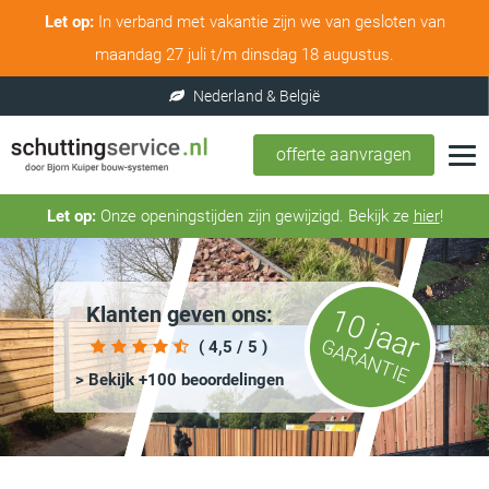
Let op:
In verband met vakantie zijn we van gesloten van
maandag 27 juli t/m dinsdag 18 augustus.
offerte aanvragen
Let op:
Onze openingstijden zijn gewijzigd. Bekijk ze
hier
!
Klanten geven ons:
10 jaar
GARANTIE
( 4,5 / 5 )
> Bekijk +100 beoordelingen