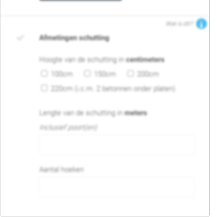
Wat is dit?
Afmetingen schutting
Hoogte van de schutting in
centimeters
100cm
150cm
200cm
220cm (i.c.m. 2 betonnen onder platen)
Lengte van de schutting in
meters
Inclusief poort(en)
Aantal hoeken