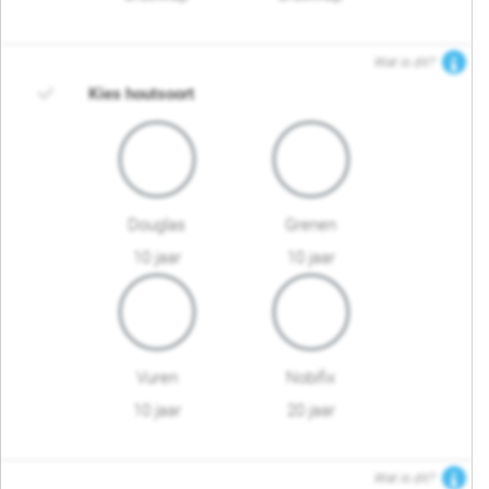
Wat is dit?
Kies houtsoort
Douglas
Grenen
10 jaar
10 jaar
Vuren
Nobifix
10 jaar
20 jaar
Wat is dit?