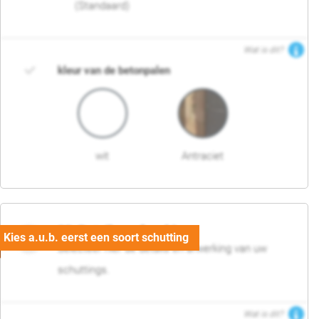
(Standaard)
Wat is dit?
kleur van de betonpalen
wit
Antraciet
03. Detail en afwerking
Selecteer hier de details en afwerking van uw
schuttings.
Wat is dit?