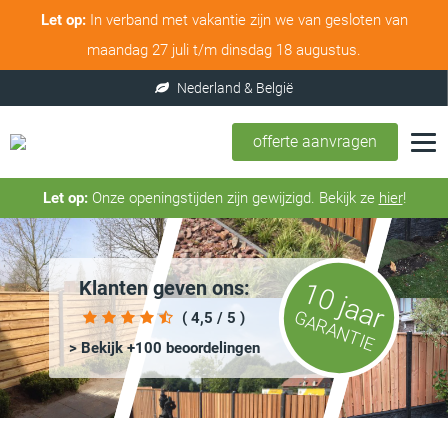
Let op:
In verband met vakantie zijn we van gesloten van
maandag 27 juli t/m dinsdag 18 augustus.
offerte aanvragen
Let op:
Onze openingstijden zijn gewijzigd. Bekijk ze
hier
!
Klanten geven ons:
10 jaar
GARANTIE
( 4,5 / 5 )
> Bekijk +100 beoordelingen