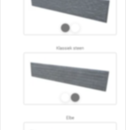
Klassiek steen
Elbe