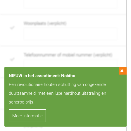
Woonplaats (verplicht)
Telefoonnummer of mobiel nummer (verplicht)
NIEUW in het assortiment: Nobifix
Een revolutionaire houten schutting van ongekende
E-mail adres (verplicht)
duurzaamheid, met een luxe hardhout uitstraling en
scherpe prijs.
Meer informatie
Wanneer mag de schutting geplaatst worden?
(verplicht)