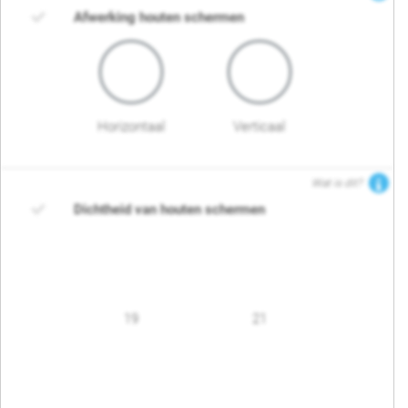
Afwerking houten schermen
Horizontaal
Verticaal
Wat is dit?
Dichtheid van houten schermen
19
21