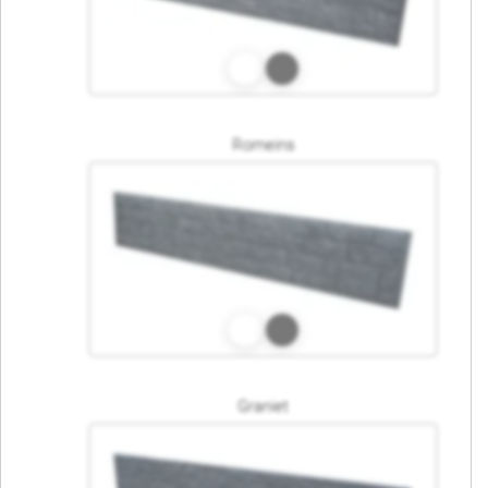
Romeins
Graniet