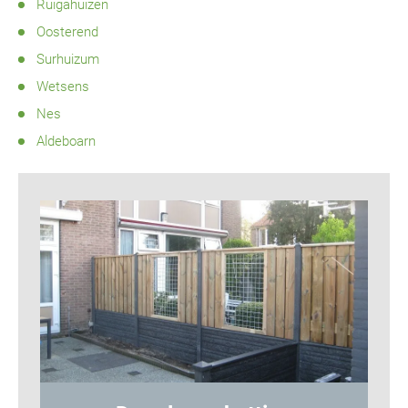
Ruigahuizen
Oosterend
Surhuizum
Wetsens
Nes
Aldeboarn