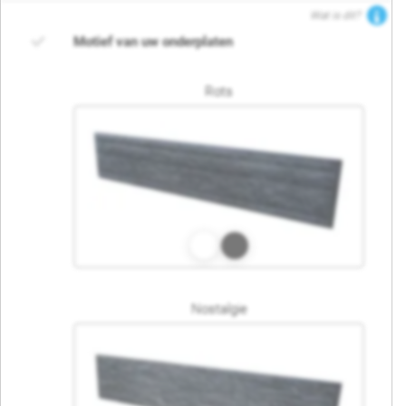
Wat is dit?
Motief van uw onderplaten
Rots
Nostalgie