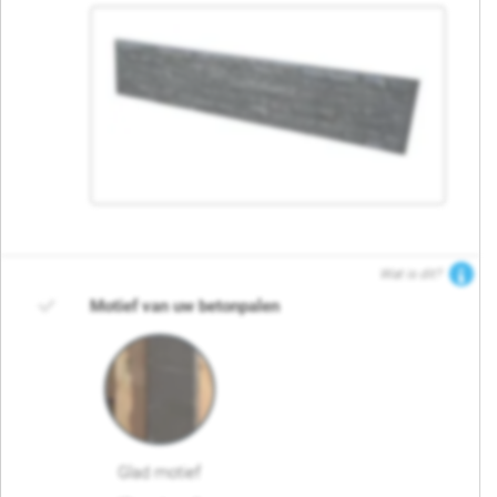
Wat is dit?
Motief van uw betonpalen
Glad motief