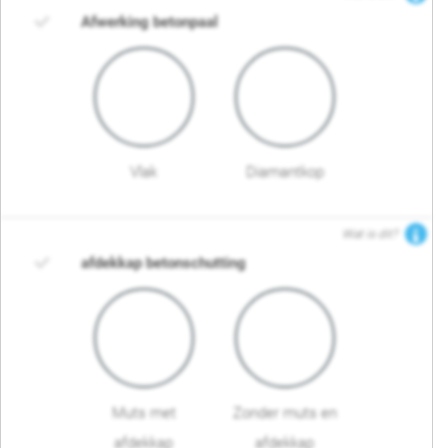
Afwerking betonpaal
Vlak
Diamantkop
Wat is dit?
afdekkap betonschutting
Muts met
Zonder muts en
afdekkap
afdekkap