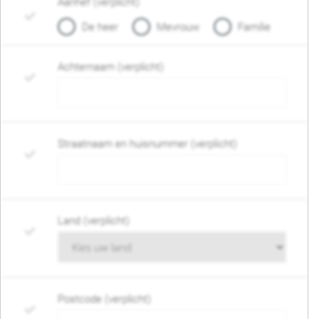
Aanhef (verplicht)
De heer
Mevrouw
Familie
Achternaam (verplicht)
Straatnaam en huisnummer (verplicht)
Land (verplicht)
Postcode (verplicht)