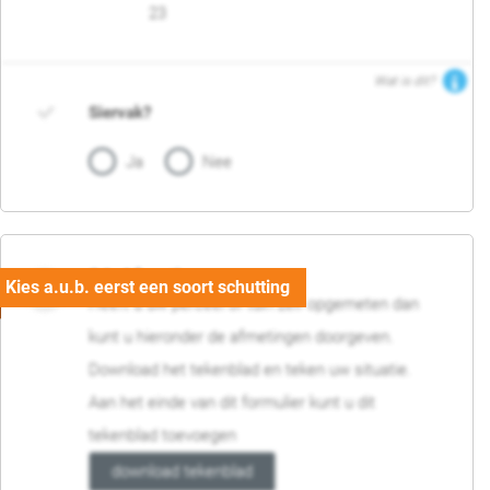
23
Wat is dit?
Siervak?
Ja
Nee
04. Afmetingen
Heeft u uw perceel of tuin zelf opgemeten dan
kunt u hieronder de afmetingen doorgeven.
Download het tekenblad en teken uw situatie.
Aan het einde van dit formulier kunt u dit
tekenblad toevoegen
download tekenblad