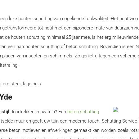
 een luxe houten schutting van ongekende topkwaliteit. Het hout wor
n getransformeerd tot hout met een bijzondere mate van duurzaamhei
 de houten schutting minimaal 25 jaar mee, is het erg milieuvriendeli
 dan een hardhouten schutting of beton schutting. Bovendien is een N
n plagen van insecten en schimmels. Zo geniet u tegen een scherpe p
straling.
rg sterk, lage prijs.
 Yde
stijl
doortrekken in uw tuin? Een
beton schutting
metselde muur en geeft uw tuin een moderne touch. Schutting Service
erse beton motieven en afwerkingen gemaakt kan worden, zoals rots