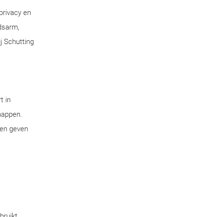
privacy en
dsarm,
j Schutting
t in
chappen.
pen geven
bruikt.