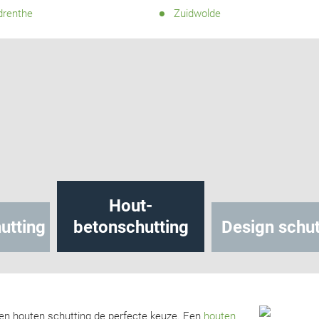
drenthe
Zuidwolde
Hout-
utting
betonschutting
Design schut
 een houten schutting de perfecte keuze. Een
houten