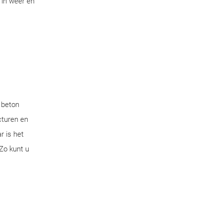
 in weer en
 beton
cturen en
r is het
Zo kunt u