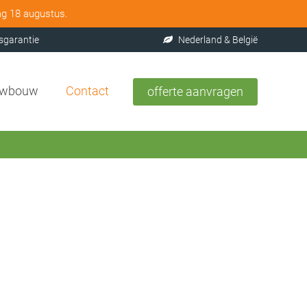
ag 18 augustus.
sgarantie
Nederland & België
uwbouw
Contact
offerte aanvragen