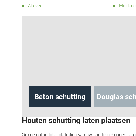
Alteveer
Midden-
hutting
Beton schutting
Douglas sch
Houten schutting laten plaatsen
Om de natuurlijke uitstraling van uw tuin te behouden, is