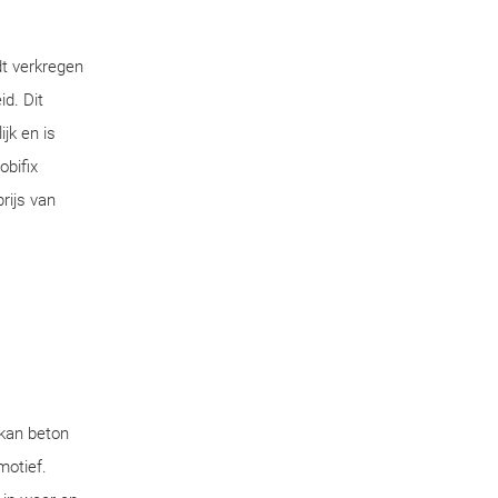
dt verkregen
d. Dit
jk en is
obifix
rijs van
 kan beton
motief.