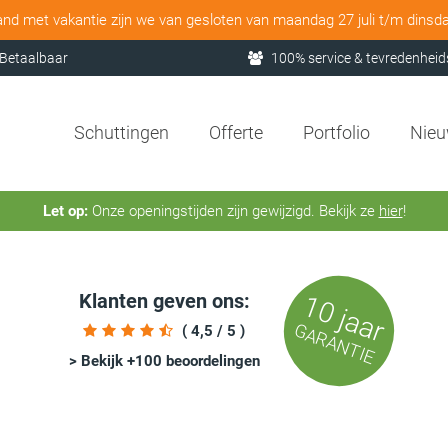
and met vakantie zijn we van gesloten van maandag 27 juli t/m dinsd
Betaalbaar
100% service & tevredenheid
Schuttingen
Offerte
Portfolio
Nie
Let op:
Onze openingstijden zijn gewijzigd. Bekijk ze
hier
!
Klanten geven ons:
10 jaar
GARANTIE
( 4,5 / 5 )
> Bekijk +100 beoordelingen