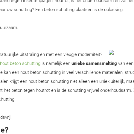
tand tegen insectenplagen, houtrot, is het onderhoudsarm en zal het
 naar uw schutting? Een beton schutting plaatsen is dé oplossing.
duurzaam.
atuurlijke uitstraling én met een vleugje moderniteit?
hout beton schutting
is namelijk een
unieke samensmelting
van een
 kan een hout beton schutting in veel verschillende materialen, stru
n krijgt een hout beton schutting niet alleen een uniek uiterlijk, maa
 het beton tegen houtrot en is de schutting vrijwel onderhoudsarm. 
chutting.
dsvrij.
de?