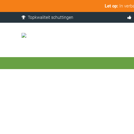
Let op:
In verb
Topkwaliteit schuttingen