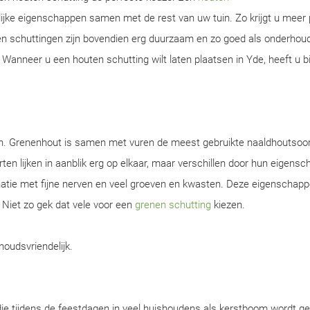
ijke eigenschappen samen met de rest van uw tuin. Zo krijgt u meer 
ten schuttingen zijn bovendien erg duurzaam en zo goed als onderhou
Wanneer u een houten schutting wilt laten plaatsen in Yde, heeft u bi
en. Grenenhout is samen met vuren de meest gebruikte naaldhoutsoor
ten lijken in aanblik erg op elkaar, maar verschillen door hun eigens
natie met fijne nerven en veel groeven en kwasten. Deze eigenschap
. Niet zo gek dat vele voor een
grenen schutting
kiezen.
houdsvriendelijk.
ie tijdens de feestdagen in veel huishoudens als kerstboom wordt ge