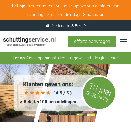
Let op:
In verband met vakantie zijn we van gesloten van
maandag 27 juli t/m dinsdag 18 augustus.
offerte aanvragen
Let op:
Onze openingstijden zijn gewijzigd. Bekijk ze
hier
!
Klanten geven ons:
10 jaar
GARANTIE
( 4,5 / 5 )
> Bekijk +100 beoordelingen