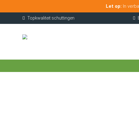
Let op:
In verba
Topkwaliteit schuttingen