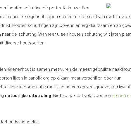
is een houten schutting de perfecte keuze. Een
e natuurlijke eigenschappen samen met de rest van uw tuin. Zo kr
nadrukt. Houten schuttingen zijn bovendien erg duurzaam en zo goe
aar de schutting. Wanneer u een houten schutting wilt laten plaa
it diverse houtsoorten:
 den. Grenenhout is samen met vuren de meest gebruikte naaldhout
rten lijken in aanblik erg op elkaar, maar verschillen door hun
te kleur in combinatie met fijne nerven en veel groeven en kwas
rg natuurlijke uitstraling
. Niet zo gek dat vele voor een
grenen sc
derhoudsvriendelijk.