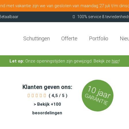
nd met vakantie zijn we van gesloten van maandag 27 juli t/m dins
Betaalbaar
100% service & tevredenheid
Schuttingen
Offerte
Portfolio
Nie
Let op:
Onze openingstijden zijn gewijzigd. Bekijk ze
hier
!
Klanten geven ons:
10 jaar
GARANTIE
( 4,5 / 5 )
> Bekijk +100
beoordelingen