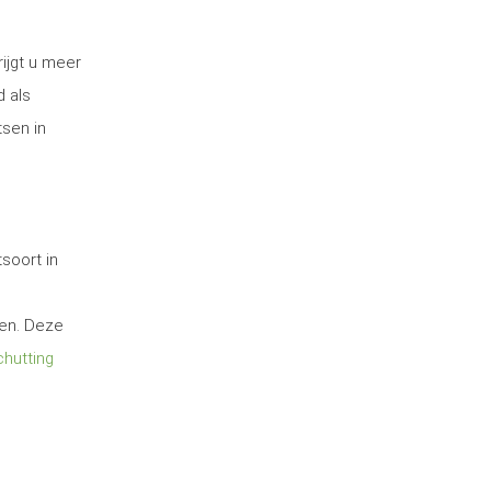
ijgt u meer
d als
tsen in
soort in
ten. Deze
hutting