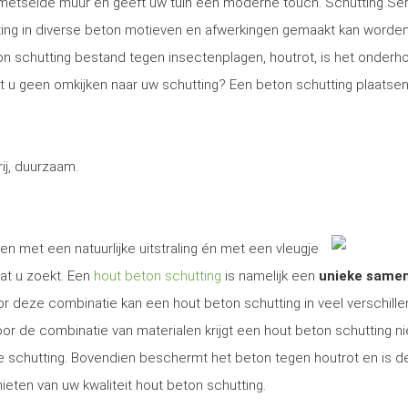
gemetselde muur en geeft uw tuin een moderne touch. Schutting Se
ng in diverse beton motieven en afwerkingen gemaakt kan worden
on schutting bestand tegen insectenplagen, houtrot, is het onder
Wilt u geen omkijken naar uw schutting? Een beton schutting plaatsen
j, duurzaam.
en met een natuurlijke uitstraling én met een vleugje
at u zoekt. Een
hout beton schutting
is namelijk een
unieke same
r deze combinatie kan een hout beton schutting in veel verschill
r de combinatie van materialen krijgt een hout beton schutting ni
ige schutting. Bovendien beschermt het beton tegen houtrot en is d
ieten van uw kwaliteit hout beton schutting.