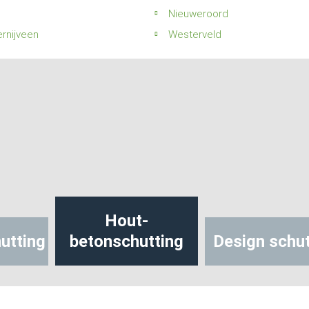
Nieuweroord
rnijveen
Westerveld
Hout-
utting
betonschutting
Design schut