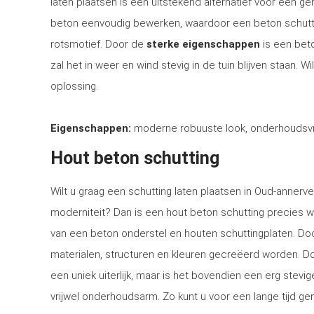
laten plaatsen is een uitstekend alternatief voor een 
beton eenvoudig bewerken, waardoor een beton schutti
rotsmotief. Door de
sterke eigenschappen
is een bet
zal het in weer en wind stevig in de tuin blijven staan. 
oplossing.
Eigenschappen:
moderne robuuste look, onderhoudsvri
Hout beton schutting
Wilt u graag een schutting laten plaatsen in Oud-annerve
moderniteit? Dan is een hout beton schutting precies w
van een beton onderstel en houten schuttingplaten. Doo
materialen, structuren en kleuren gecreëerd worden. Doo
een uniek uiterlijk, maar is het bovendien een erg stev
vrijwel onderhoudsarm. Zo kunt u voor een lange tijd gen