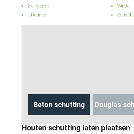
Zwinderen
Winde
't Haantje
Gasselte
hutting
Beton schutting
Douglas sch
Houten schutting laten plaatsen