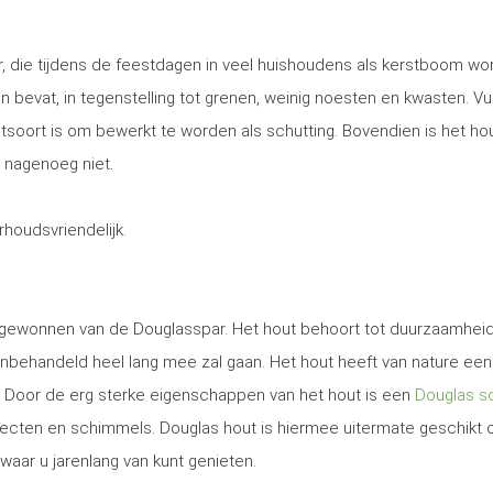
, die tijdens de feestdagen in veel huishoudens als kerstboom wo
 en bevat, in tegenstelling tot grenen, weinig noesten en kwasten. Vu
utsoort is om bewerkt te worden als schutting. Bovendien is het ho
 nagenoeg niet.
erhoudsvriendelijk.
t gewonnen van de Douglasspar. Het hout behoort tot duurzaamhei
nbehandeld heel lang mee zal gaan. Het hout heeft van nature een
. Door de erg sterke eigenschappen van het hout is een
Douglas sc
secten en schimmels. Douglas hout is hiermee uitermate geschikt
waar u jarenlang van kunt genieten.