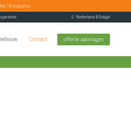
dag 18 augustus.
sgarantie
Nederland & België
uwbouw
Contact
offerte aanvragen