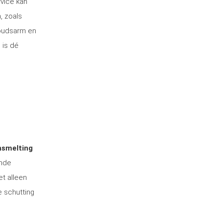
rvice kan
, zoals
houdsarm en
 is dé
nsmelting
ende
et alleen
e schutting