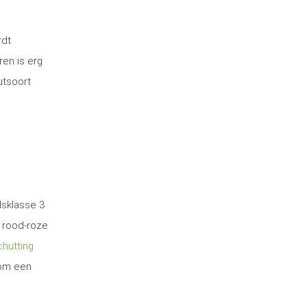
rdt
ren is erg
utsoort
dsklasse 3
 rood-roze
hutting
 om een