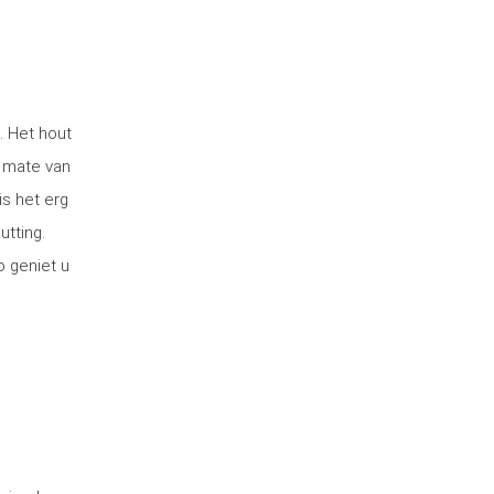
. Het hout
 mate van
is het erg
utting.
o geniet u