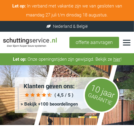
Let op:
In verband met vakantie zijn we van gesloten van
maandag 27 juli t/m dinsdag 18 augustus.
offerte aanvragen
Let op:
Onze openingstijden zijn gewijzigd. Bekijk ze
hier
!
Klanten geven ons:
10 jaar
GARANTIE
( 4,5 / 5 )
> Bekijk +100 beoordelingen