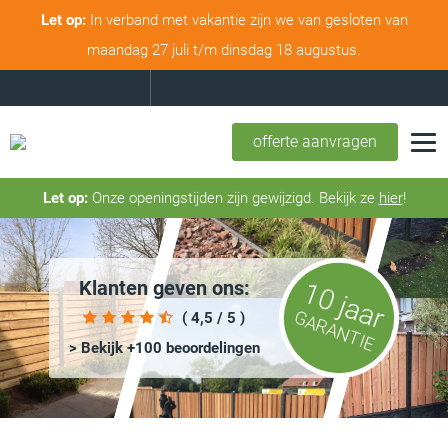
Let op:
In verband met vakantie zijn we van gesloten van
maandag 27 juli t/m dinsdag 18 augustus.
offerte aanvragen
Let op:
Onze openingstijden zijn gewijzigd. Bekijk ze
hier
!
Klanten geven ons:
10 jaar
GARANTIE
( 4,5 / 5 )
> Bekijk +100 beoordelingen