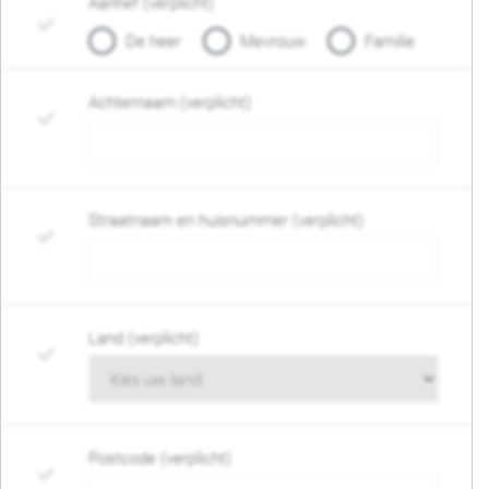
Aanhef (verplicht)
De heer
Mevrouw
Familie
Achternaam (verplicht)
Straatnaam en huisnummer (verplicht)
Land (verplicht)
Postcode (verplicht)