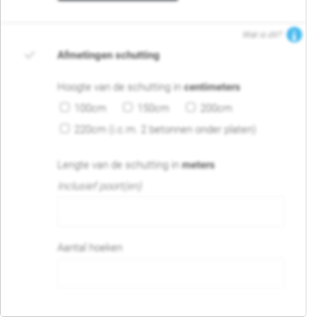
Wat is dit?
Afmetingen schutting
Hoogte van de schutting in
centimeters
100cm
150cm
200cm
220cm (i.c.m. 2 betonnen onder platen)
Lengte van de schutting in
meters
Inclusief poort(en)
Aantal hoeken