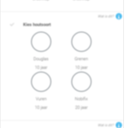
Wat is dit?
Kies houtsoort
Douglas
Grenen
10 jaar
10 jaar
Vuren
Nobifix
10 jaar
20 jaar
Wat is dit?