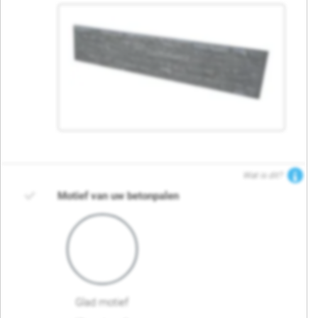
Wat is dit?
Motief van uw betonpalen
Glad motief