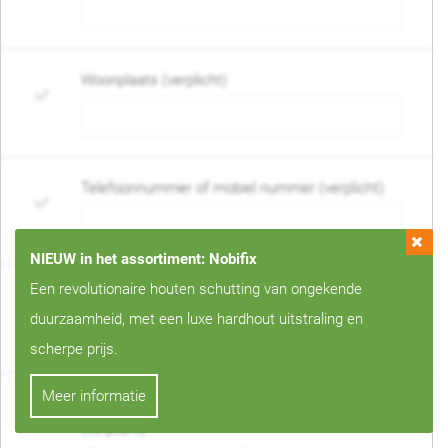
Woonplaats (verplicht)
Telefoonnummer of mobiel nummer (verplicht)
NIEUW in het assortiment: Nobifix
Een revolutionaire houten schutting van ongekende
E-mail adres (verplicht)
duurzaamheid, met een luxe hardhout uitstraling en
scherpe prijs.
Meer informatie
Wanneer mag de schutting geplaatst worden?
(verplicht)