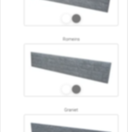
Romeins
Graniet