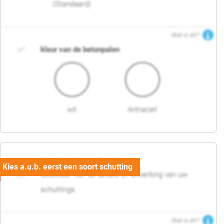
(Standaard)
Wat is dit?
kleur van de betonpalen
wit
Antraciet
03. Detail en afwerking
Selecteer hier de details en afwerking van uw
schuttings.
Wat is dit?