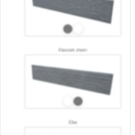
Klassiek steen
Elbe