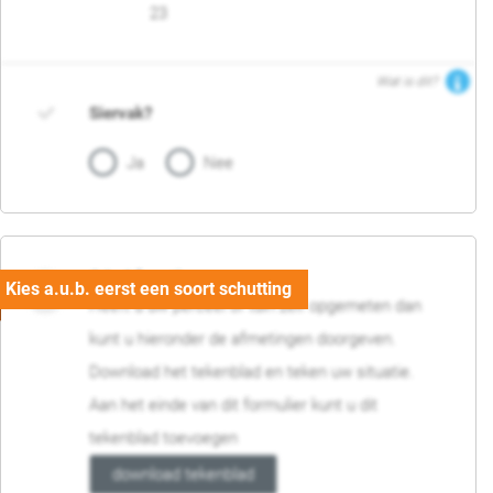
23
Wat is dit?
Siervak?
Ja
Nee
04. Afmetingen
Heeft u uw perceel of tuin zelf opgemeten dan
kunt u hieronder de afmetingen doorgeven.
Download het tekenblad en teken uw situatie.
Aan het einde van dit formulier kunt u dit
tekenblad toevoegen
download tekenblad