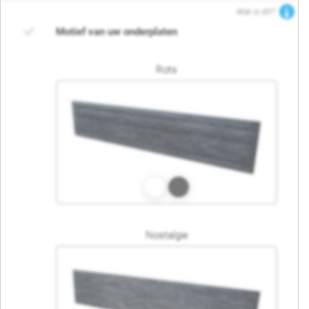
Wat is dit?
Motief van uw onderplaten
Rots
Nostalgie