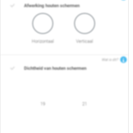
Afwerking houten schermen
Horizontaal
Verticaal
Wat is dit?
Dichtheid van houten schermen
19
21