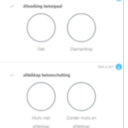
Afwerking betonpaal
Vlak
Diamantkop
Wat is dit?
afdekkap betonschutting
Muts met
Zonder muts en
afdekkap
afdekkap