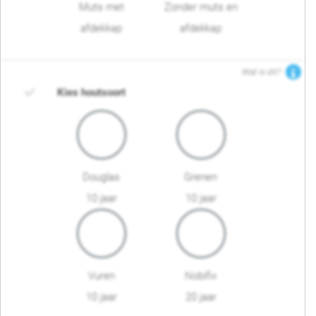
Muts met
Zonder muts en
afdekkap
afdekkap
Wat is dit?
Kies houtsoort
Douglas
Grenen
10 jaar
10 jaar
Vuren
Nobifix
10 jaar
20 jaar