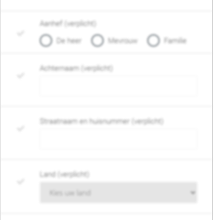
Aanhef (verplicht)
De heer
Mevrouw
Familie
Achternaam (verplicht)
Straatnaam en huisnummer (verplicht)
Land (verplicht)