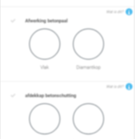
Wat is dit?
Afwerking betonpaal
Vlak
Diamantkop
Wat is dit?
afdekkap betonschutting