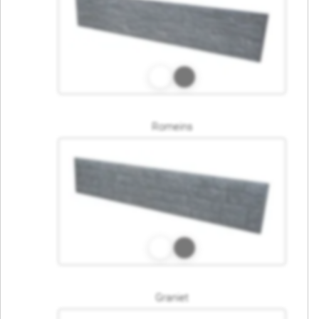
Romeins
Graniet