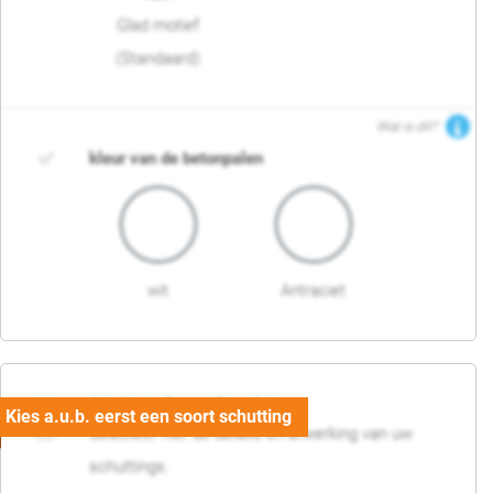
Glad motief
(Standaard)
Wat is dit?
kleur van de betonpalen
wit
Antraciet
03. Detail en afwerking
Selecteer hier de details en afwerking van uw
schuttings.