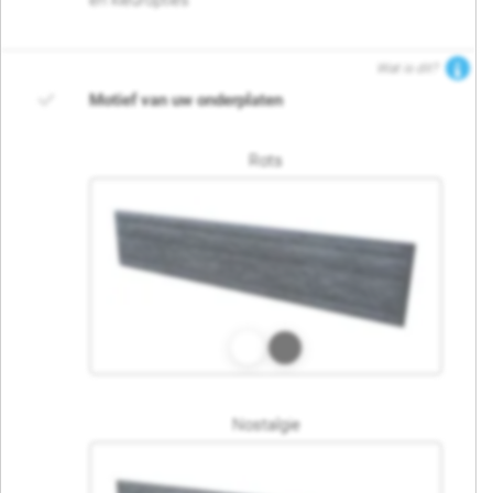
en kleuropties
Wat is dit?
Motief van uw onderplaten
Rots
Nostalgie