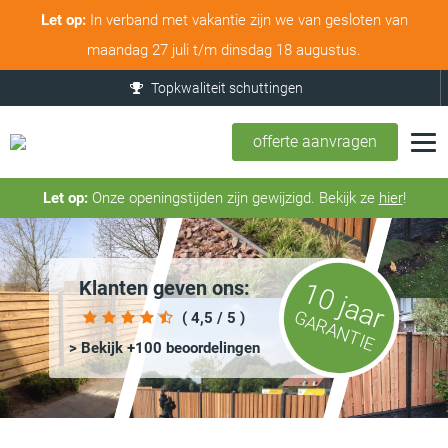
Let op:
In verband met vakantie zijn we van gesloten van
maandag 27 juli t/m dinsdag 18 augustus.
Betaalbaar
offerte aanvragen
Let op:
Onze openingstijden zijn gewijzigd. Bekijk ze
hier
!
Klanten geven ons:
10 jaar
GARANTIE
( 4,5 / 5 )
> Bekijk +100 beoordelingen