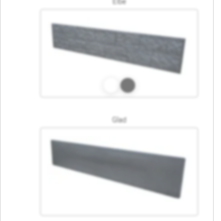
Elbe
Glad