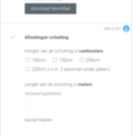
download tekenblad
Wat is dit?
Afmetingen schutting
Hoogte van de schutting in
centimeters
100cm
150cm
200cm
220cm (i.c.m. 2 betonnen onder platen)
Lengte van de schutting in
meters
Inclusief poort(en)
Aantal hoeken