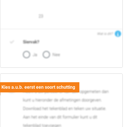
23
Wat is dit?
Siervak?
Ja
Nee
04. Afmetingen
Heeft u uw perceel of tuin zelf opgemeten dan
kunt u hieronder de afmetingen doorgeven.
Download het tekenblad en teken uw situatie.
Aan het einde van dit formulier kunt u dit
tekenblad toevoegen