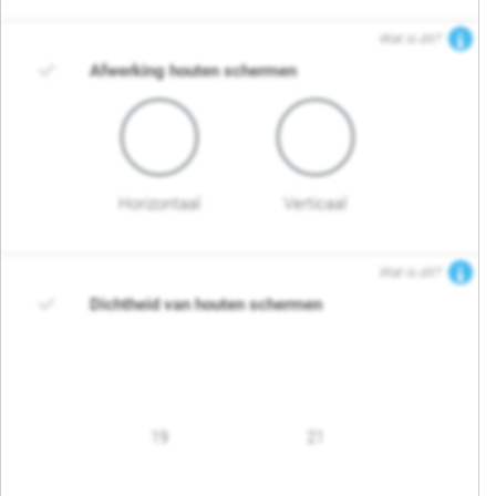
Wat is dit?
Afwerking houten schermen
Horizontaal
Verticaal
Wat is dit?
Dichtheid van houten schermen
19
21