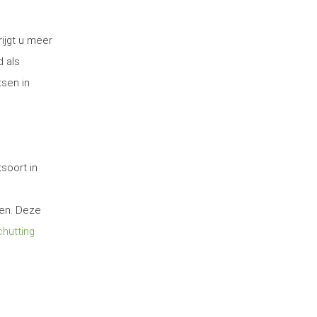
ijgt u meer
d als
tsen in
soort in
ten. Deze
hutting