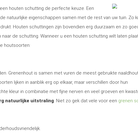
is een houten schutting de perfecte keuze. Een
e natuurlijke eigenschappen samen met de rest van uw tuin. Zo kr
nadrukt. Houten schuttingen zijn bovendien erg duurzaam en zo goe
aar de schutting. Wanneer u een houten schutting wilt laten plaa
rse houtsoorten:
 den. Grenenhout is samen met vuren de meest gebruikte naaldhout
rten lijken in aanblik erg op elkaar, maar verschillen door hun
te kleur in combinatie met fijne nerven en veel groeven en kwas
rg natuurlijke uitstraling
. Niet zo gek dat vele voor een
grenen sc
derhoudsvriendelijk.