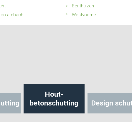
cht
Benthuizen
-ido-ambacht
Westvoorne
Hout-
ting
betonschutting
Design schutti