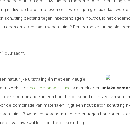
gemetselde muur en geeft uw tuin een moderne touch. Schutting Se
ng in diverse beton motieven en afwerkingen gemaakt kan worden
on schutting bestand tegen insectenplagen, houtrot, is het onder
Wilt u geen omkijken naar uw schutting? Een beton schutting plaatsen
j, duurzaam.
een natuurlijke uitstraling én met een vleugje
at u zoekt. Een
hout beton schutting
is namelijk een
unieke same
r deze combinatie kan een hout beton schutting in veel verschill
r de combinatie van materialen krijgt een hout beton schutting ni
ige schutting. Bovendien beschermt het beton tegen houtrot en is d
ieten van uw kwaliteit hout beton schutting.