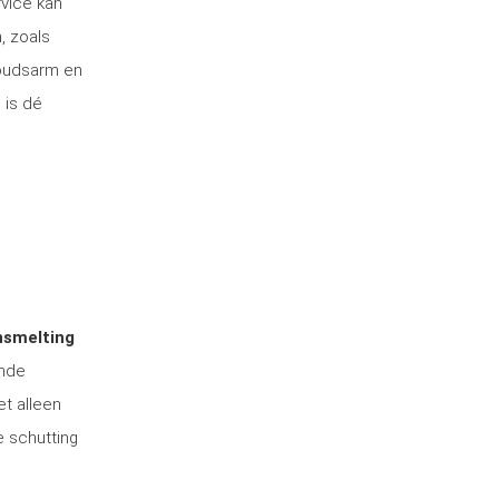
rvice kan
, zoals
houdsarm en
 is dé
nsmelting
ende
et alleen
e schutting