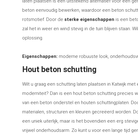
laten plaatsen is een uitstekend alternatief voor een 
beton eenvoudig bewerken, waardoor een beton schutti
rotsmotief. Door de
sterke eigenschappen
is een bet
zal het in weer en wind stevig in de tuin blijven staan. 
oplossing.
Eigenschappen:
moderne robuuste look, onderhoudsvri
Hout beton schutting
Wilt u graag een schutting laten plaatsen in Katwijk met 
moderniteit? Dan is een hout beton schutting precies w
van een beton onderstel en houten schuttingplaten. Doo
materialen, structuren en kleuren gecreëerd worden. Doo
een uniek uiterlijk, maar is het bovendien een erg stev
vrijwel onderhoudsarm. Zo kunt u voor een lange tijd gen