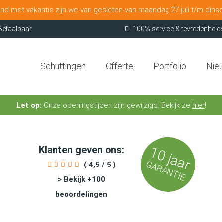
nd met vakantie zijn we van gesloten van maandag 27 juli t/m dins
Betaalbaar
100% service & tevredenheid
Schuttingen
Offerte
Portfolio
Nie
Let op:
Onze openingstijden zijn gewijzigd. Bekijk ze
hier
!
Klanten geven ons:
10 jaar
GARANTIE
( 4,5 / 5 )
> Bekijk +100
beoordelingen