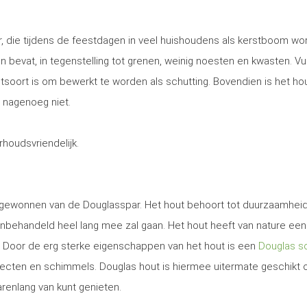
, die tijdens de feestdagen in veel huishoudens als kerstboom wo
 en bevat, in tegenstelling tot grenen, weinig noesten en kwasten. Vu
utsoort is om bewerkt te worden als schutting. Bovendien is het ho
 nagenoeg niet.
erhoudsvriendelijk.
t gewonnen van de Douglasspar. Het hout behoort tot duurzaamhei
nbehandeld heel lang mee zal gaan. Het hout heeft van nature een
. Door de erg sterke eigenschappen van het hout is een
Douglas sc
secten en schimmels. Douglas hout is hiermee uitermate geschikt
jarenlang van kunt genieten.