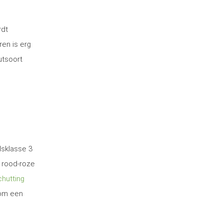
rdt
ren is erg
utsoort
dsklasse 3
 rood-roze
hutting
 om een