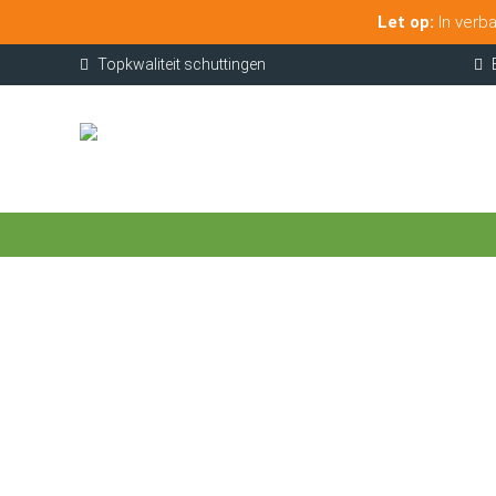
Let op:
In verba
Topkwaliteit schuttingen