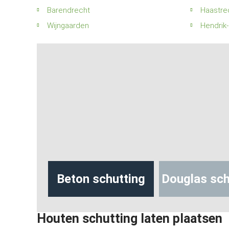
Barendrecht
Haastre
Wijngaarden
Hendrik
tting
Beton schutting
Douglas schut
Houten schutting laten plaatsen