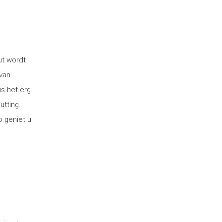
ut wordt
van
is het erg
utting.
o geniet u