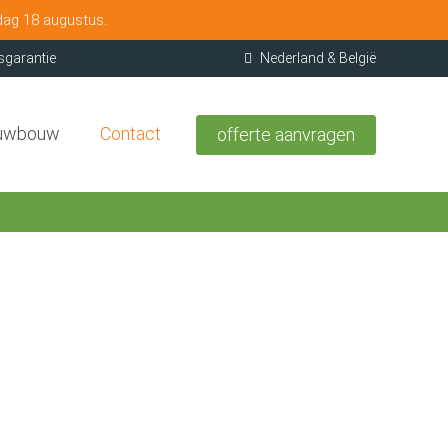
dag 18 augustus.
sgarantie
Nederland & België
uwbouw
Contact
offerte aanvragen