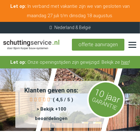
Let op:
In verband met vakantie zijn we van gesloten van
maandag 27 juli t/m dinsdag 18 augustus.
offerte aanvragen
Let op:
Onze openingstijden zijn gewijzigd. Bekijk ze
hier
!
Klanten geven ons:
10 jaar
GARANTIE
( 4,5 / 5 )
> Bekijk +100
beoordelingen