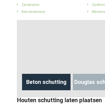
Zandeweer
Zuidhor
Kiel-windeweer
Menter
hutting
Beton schutting
Douglas sch
Houten schutting laten plaatsen