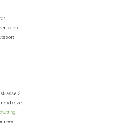
rdt
ren is erg
utsoort
dsklasse 3
 rood-roze
hutting
 om een