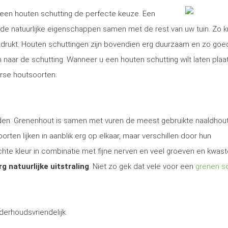
is een houten schutting de perfecte keuze. Een
e natuurlijke eigenschappen samen met de rest van uw tuin. Zo kr
nadrukt. Houten schuttingen zijn bovendien erg duurzaam en zo goe
aar de schutting. Wanneer u een houten schutting wilt laten plaa
erse houtsoorten:
 den. Grenenhout is samen met vuren de meest gebruikte naaldhout
rten lijken in aanblik erg op elkaar, maar verschillen door hun
te kleur in combinatie met fijne nerven en veel groeven en kwas
rg natuurlijke uitstraling
. Niet zo gek dat vele voor een
grenen sc
derhoudsvriendelijk.