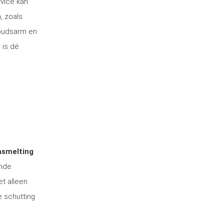
rvice kan
, zoals
houdsarm en
 is dé
nsmelting
ende
et alleen
e schutting