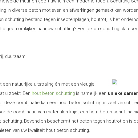
gemetselde muur en geeft uw tuin een moderne touch. Schutting Se
ng in diverse beton motieven en afwerkingen gemaakt kan worden
on schutting bestand tegen insectenplagen, houtrot, is het onder
Wilt u geen omkijken naar uw schutting? Een beton schutting plaatsen
j, duurzaam.
 een natuurlijke uitstraling én met een vleugje
at u zoekt. Een
hout beton schutting
is namelijk een
unieke same
r deze combinatie kan een hout beton schutting in veel verschill
r de combinatie van materialen krijgt een hout beton schutting ni
ige schutting. Bovendien beschermt het beton tegen houtrot en is d
ieten van uw kwaliteit hout beton schutting.