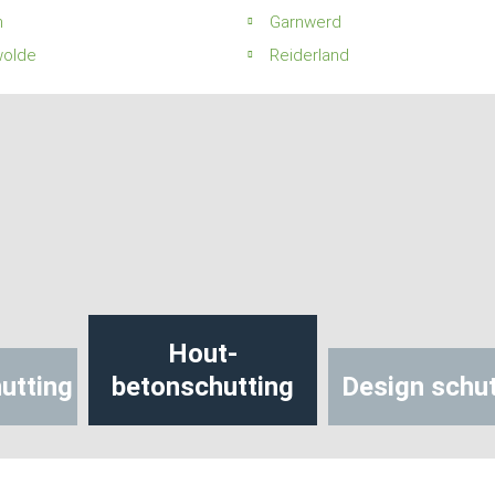
n
Garnwerd
wolde
Reiderland
Hout-
utting
betonschutting
Design schut