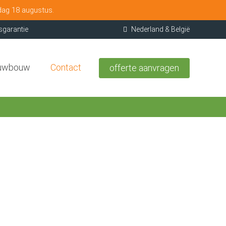
dag 18 augustus.
sgarantie
Nederland & België
uwbouw
Contact
offerte aanvragen