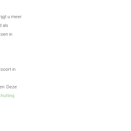
ijgt u meer
d als
tsen in
soort in
ten. Deze
hutting