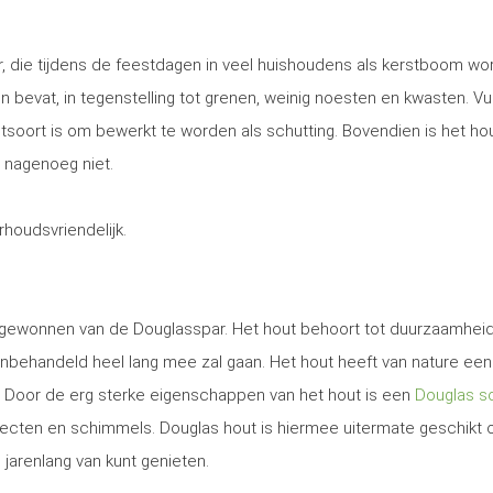
, die tijdens de feestdagen in veel huishoudens als kerstboom wo
 en bevat, in tegenstelling tot grenen, weinig noesten en kwasten. Vu
utsoort is om bewerkt te worden als schutting. Bovendien is het ho
 nagenoeg niet.
erhoudsvriendelijk.
t gewonnen van de Douglasspar. Het hout behoort tot duurzaamhei
nbehandeld heel lang mee zal gaan. Het hout heeft van nature een
. Door de erg sterke eigenschappen van het hout is een
Douglas sc
secten en schimmels. Douglas hout is hiermee uitermate geschikt
 jarenlang van kunt genieten.