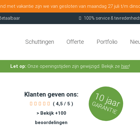
nd met vakantie zijn we van gesloten van maandag 27 juli t/m dins
Betaalbaar
100% service & tevredenheid
Schuttingen
Offerte
Portfolio
Nie
Let op:
Onze openingstijden zijn gewijzigd. Bekijk ze
hier
!
Klanten geven ons:
10 jaar
GARANTIE
( 4,5 / 5 )
> Bekijk +100
beoordelingen