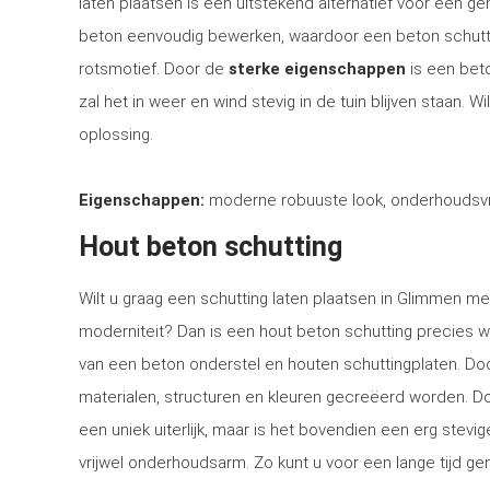
laten plaatsen is een uitstekend alternatief voor een 
beton eenvoudig bewerken, waardoor een beton schutti
rotsmotief. Door de
sterke eigenschappen
is een bet
zal het in weer en wind stevig in de tuin blijven staan. 
oplossing.
Eigenschappen:
moderne robuuste look, onderhoudsvri
Hout beton schutting
Wilt u graag een schutting laten plaatsen in Glimmen met
moderniteit? Dan is een hout beton schutting precies w
van een beton onderstel en houten schuttingplaten. Doo
materialen, structuren en kleuren gecreëerd worden. Doo
een uniek uiterlijk, maar is het bovendien een erg stev
vrijwel onderhoudsarm. Zo kunt u voor een lange tijd gen