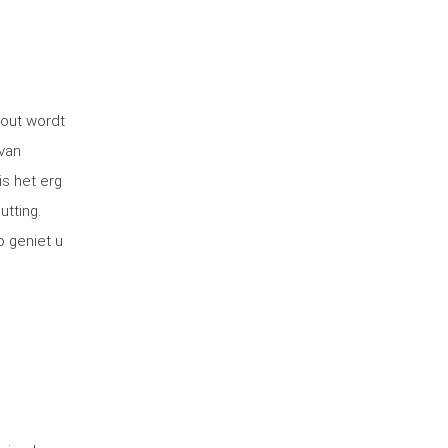
hout wordt
van
is het erg
utting.
o geniet u