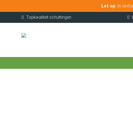
Let op:
In verba
Topkwaliteit schuttingen