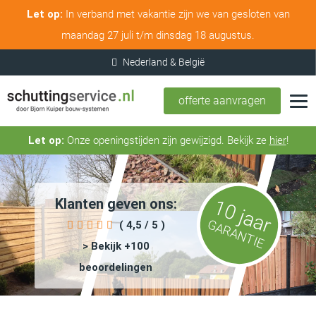
Let op:
In verband met vakantie zijn we van gesloten van
maandag 27 juli t/m dinsdag 18 augustus.
offerte aanvragen
Let op:
Onze openingstijden zijn gewijzigd. Bekijk ze
hier
!
Klanten geven ons:
10 jaar
GARANTIE
( 4,5 / 5 )
> Bekijk +100
beoordelingen