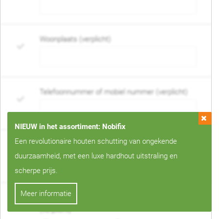
Woonplaats (verplicht)
Telefoonnummer of mobiel nummer (verplicht)
NIEUW in het assortiment: Nobifix
Een revolutionaire houten schutting van ongekende
E-mail adres (verplicht)
duurzaamheid, met een luxe hardhout uitstraling en
scherpe prijs.
Meer informatie
Wanneer mag de schutting geplaatst worden?
(verplicht)