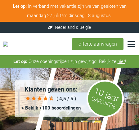
Let op:
In verband met vakantie zijn we van gesloten van
maandag 27 juli t/m dinsdag 18 augustus.
offerte aanvragen
Let op:
Onze openingstijden zijn gewijzigd. Bekijk ze
hier
!
Klanten geven ons:
10 jaar
GARANTIE
( 4,5 / 5 )
> Bekijk +100 beoordelingen