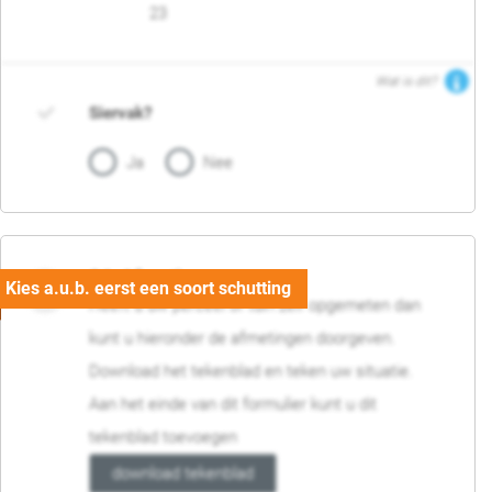
23
Wat is dit?
Siervak?
Ja
Nee
04. Afmetingen
Heeft u uw perceel of tuin zelf opgemeten dan
kunt u hieronder de afmetingen doorgeven.
Download het tekenblad en teken uw situatie.
Aan het einde van dit formulier kunt u dit
tekenblad toevoegen
download tekenblad