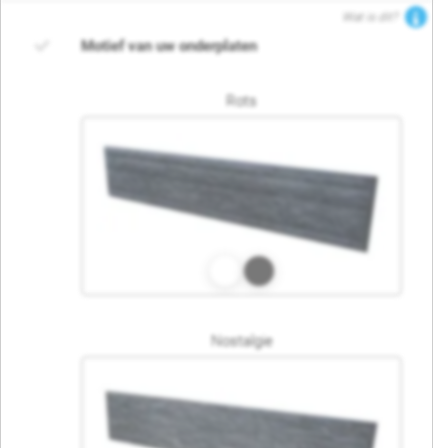
Wat is dit?
Motief van uw onderplaten
Rots
Nostalgie