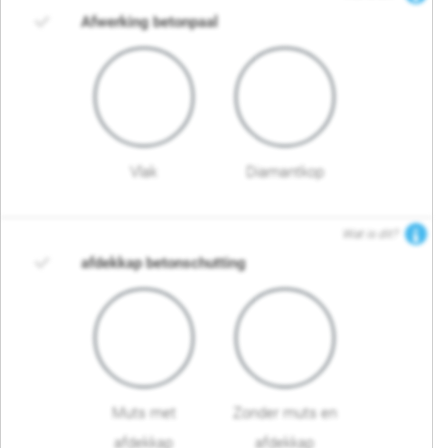
Afwerking betonpaal
Vlak
Diamantkop
Wat is dit?
afdekkap betonschutting
Muts met
Zonder muts en
afdekkap
afdekkap