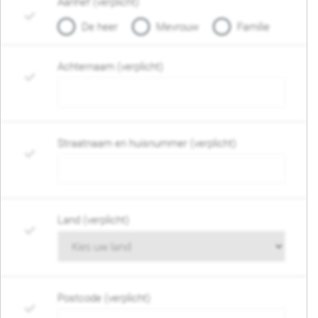
Aanhef (verplicht)
De heer
Mevrouw
Familie
Achternaam (verplicht)
Straatnaam en huisnummer (verplicht)
Land (verplicht)
Postcode (verplicht)