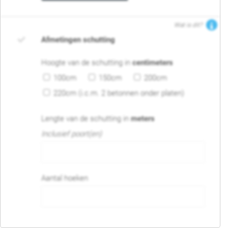
Wat is dit?
Afmetingen schutting
Hoogte van de schutting in
centimeters
100cm
150cm
200cm
220cm (i.c.m. 2 betonnen onder platen)
Lengte van de schutting in
meters
Inclusief poort(en)
Aantal hoeken