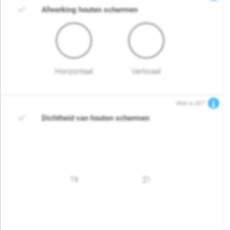
Afwerking houten schermen
Horizontaal
Verticaal
Wat is dit?
Dichtheid van houten schermen
19
21