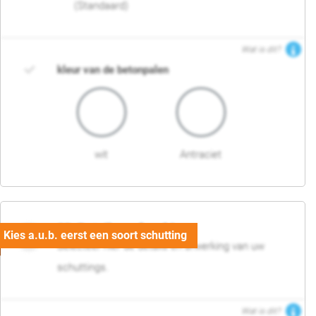
(Standaard)
Wat is dit?
kleur van de betonpalen
wit
Antraciet
03. Detail en afwerking
Selecteer hier de details en afwerking van uw
schuttings.
Wat is dit?