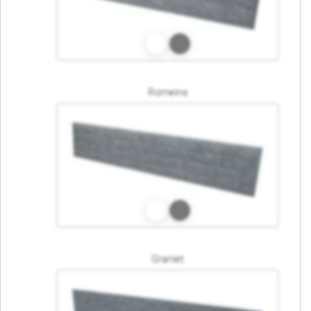
Romeins
Graniet