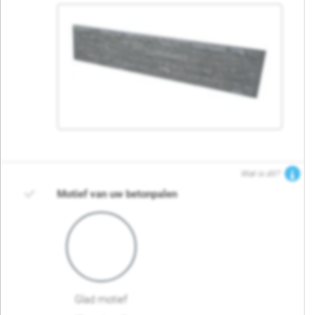
Wat is dit?
Motief van uw betonpalen
Glad motief