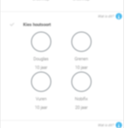
Wat is dit?
Kies houtsoort
Douglas
Grenen
10 jaar
10 jaar
Vuren
Nobifix
10 jaar
20 jaar
Wat is dit?