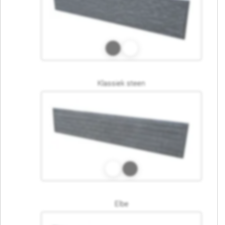
Klassiek steen
Elbe