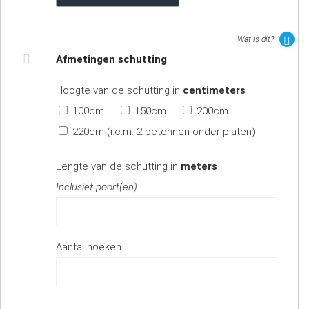
Wat is dit?
Afmetingen schutting
Hoogte van de schutting in
centimeters
100cm
150cm
200cm
220cm (i.c.m. 2 betonnen onder platen)
Lengte van de schutting in
meters
Inclusief poort(en)
Aantal hoeken