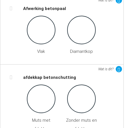
Wat is dit?
Afwerking betonpaal
Vlak
Diamantkop
Wat is dit?
afdekkap betonschutting
Muts met
Zonder muts en