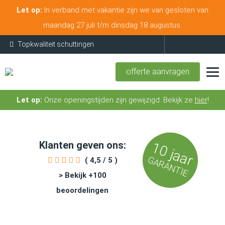
Let op:
In verband met vakantie zijn we van gesloten van
maandag 27 juli t/m dinsdag 18 augustus.
Topkwaliteit schuttingen
offerte aanvragen
Let op:
Onze openingstijden zijn gewijzigd. Bekijk ze
hier
!
Klanten geven ons:
10 jaar
GARANTIE
( 4,5 / 5 )
> Bekijk +100
beoordelingen