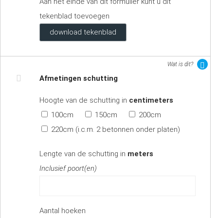
Aan het einde van dit formulier kunt u dit
tekenblad toevoegen
download tekenblad
Wat is dit?
Afmetingen schutting
Hoogte van de schutting in
centimeters
100cm
150cm
200cm
220cm (i.c.m. 2 betonnen onder platen)
Lengte van de schutting in
meters
Inclusief poort(en)
Aantal hoeken