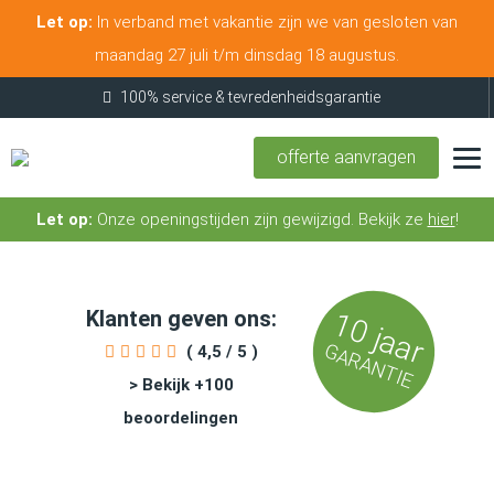
Let op:
In verband met vakantie zijn we van gesloten van
maandag 27 juli t/m dinsdag 18 augustus.
100% service & tevredenheidsgarantie
offerte aanvragen
Let op:
Onze openingstijden zijn gewijzigd. Bekijk ze
hier
!
Klanten geven ons:
10 jaar
GARANTIE
( 4,5 / 5 )
> Bekijk +100
beoordelingen