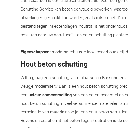
laten plaatsen is een uitstekend alternatief voor een ge
Schutting Service kan beton eenvoudig bewerken, waardoo
afwerkingen gemaakt kan worden, zoals rotsmotief. Door
bestand tegen insectenplagen, houtrot, is het onderhoudsar
omkijken naar uw schutting? Een beton schutting plaatsen
Eigenschappen:
moderne robuuste look, onderhoudsvrij, 
Hout beton schutting
Wilt u graag een schutting laten plaatsen in Bunschoten-s
vleugje moderniteit? Dan is een hout beton schutting pre
een
unieke samensmelting
van een beton onderstel en h
hout beton schutting in veel verschillende materialen, st
combinatie van materialen krijgt een hout beton schutting n
Bovendien beschermt het beton tegen houtrot en is de sch