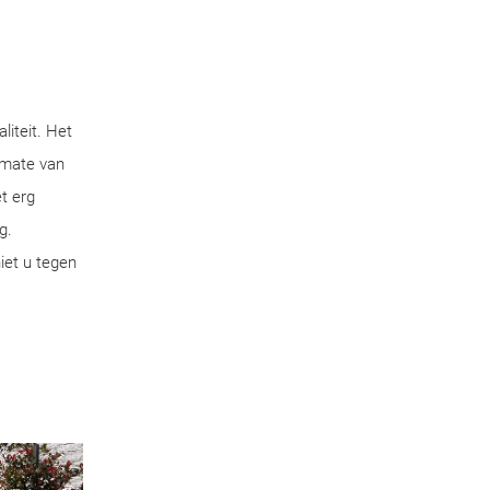
iteit. Het
 mate van
t erg
g.
iet u tegen