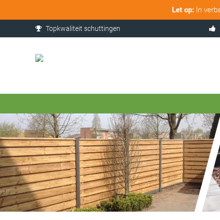
Let op:
In verb
Topkwaliteit schuttingen