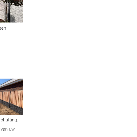
geen
schutting.
n van uw