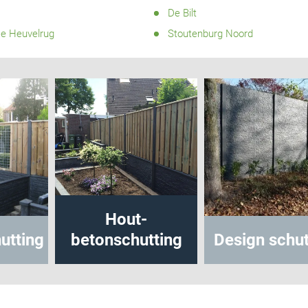
De Bilt
se Heuvelrug
Stoutenburg Noord
Hout-
utting
betonschutting
Design schut