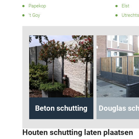
Papekop
Elst
't Goy
Utrecht
hutting
Beton schutting
Douglas sch
Houten schutting laten plaatsen