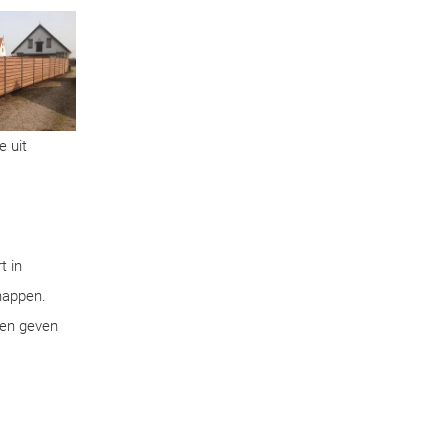
e uit
t in
chappen.
pen geven