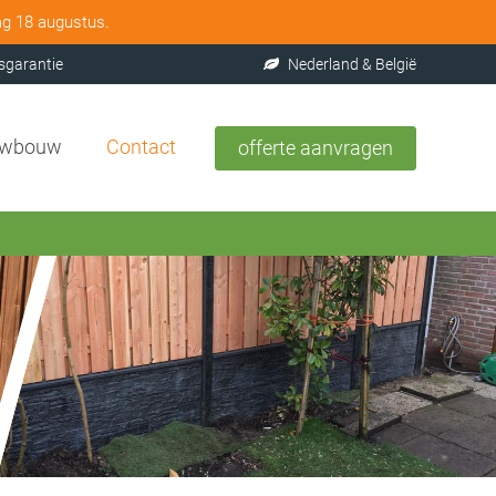
ag 18 augustus.
sgarantie
Nederland & België
uwbouw
Contact
offerte aanvragen