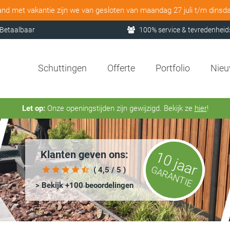
and met vakantie zijn we van gesloten van maandag 27 juli t/m dinsd
Betaalbaar
100% service & tevredenheid
Schuttingen
Offerte
Portfolio
Nie
Let op:
Onze openingstijden zijn gewijzigd. Bekijk ze
hier
!
Klanten geven ons:
10 jaar
GARANTIE
( 4,5 / 5 )
> Bekijk +100 beoordelingen