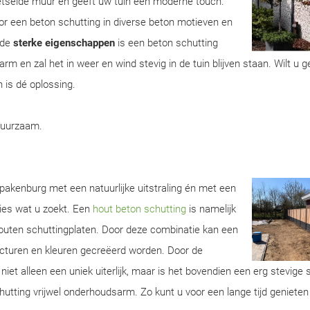
metselde muur en geeft uw tuin een moderne touch.
r een beton schutting in diverse beton motieven en
 de
sterke eigenschappen
is een beton schutting
m en zal het in weer en wind stevig in de tuin blijven staan. Wilt u 
 is dé oplossing.
duurzaam.
pakenburg met een natuurlijke uitstraling én met een
cies wat u zoekt. Een
hout beton schutting
is namelijk
outen schuttingplaten. Door deze combinatie kan een
ructuren en kleuren gecreëerd worden. Door de
iet alleen een uniek uiterlijk, maar is het bovendien een erg stevige 
utting vrijwel onderhoudsarm. Zo kunt u voor een lange tijd geniete