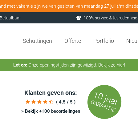
and met vakantie zijn we van gesloten van maandag 27 juli t/m dinsd
Betaalbaar
100% service & tevredenheid
Schuttingen
Offerte
Portfolio
Nie
Let op:
Onze openingstijden zijn gewijzigd. Bekijk ze
hier
!
Klanten geven ons:
10 jaar
GARANTIE
( 4,5 / 5 )
> Bekijk +100 beoordelingen