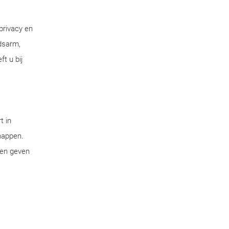
privacy en
dsarm,
t u bij
t in
chappen.
pen geven