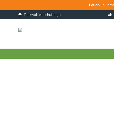
Let op:
In verb
Topkwaliteit schuttingen