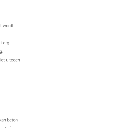
ut wordt
t erg
g.
iet u tegen
 kan beton