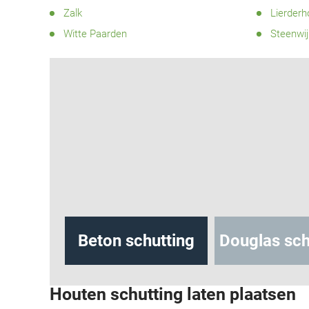
Zalk
Lierderh
Witte Paarden
Steenwij
hutting
Beton schutting
Douglas sch
Houten schutting laten plaatsen