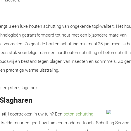
en insecten.
angt u een luxe houten schutting van ongekende topkwaliteit. Het ho
chnologieën getransformeerd tot hout met een bijzondere mate van
e voordelen. Zo gaat de houten schutting minimaal 25 jaar mee, is he
en een stuk voordeliger dan een hardhouten schutting of beton schuttin
houdsvrij en bestand tegen plagen van insecten en schimmels. Zo gen
en prachtige warme uitstraling.
rg sterk, lage prijs.
 Slagharen
stijl
doortrekken in uw tuin? Een
beton schutting
metselde muur en geeft uw tuin een moderne touch. Schutting Service