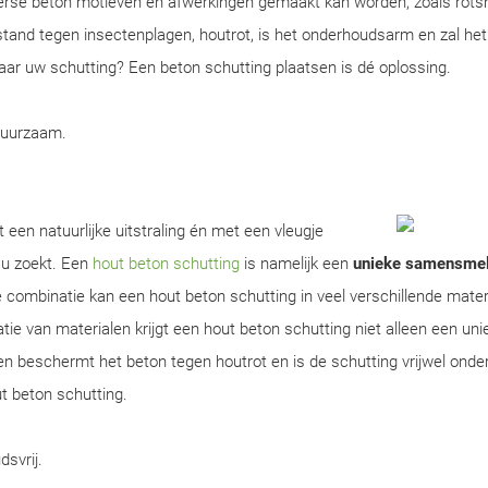
erse beton motieven en afwerkingen gemaakt kan worden, zoals rots
tand tegen insectenplagen, houtrot, is het onderhoudsarm en zal het
 naar uw schutting? Een beton schutting plaatsen is dé oplossing.
duurzaam.
 een natuurlijke uitstraling én met een vleugje
 u zoekt. Een
hout beton schutting
is namelijk een
unieke samensmel
 combinatie kan een hout beton schutting in veel verschillende mater
 van materialen krijgt een hout beton schutting niet alleen een uniek 
en beschermt het beton tegen houtrot en is de schutting vrijwel ond
ut beton schutting.
dsvrij.