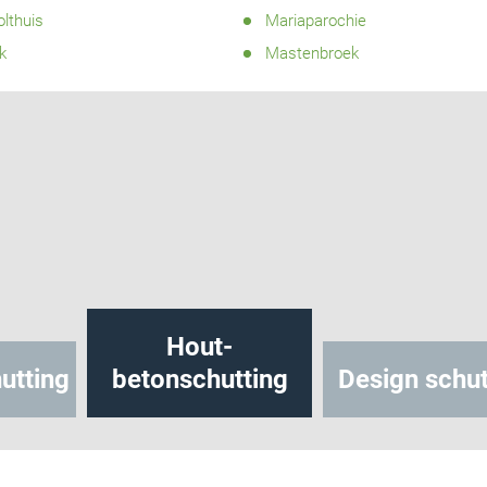
olthuis
Mariaparochie
k
Mastenbroek
Hout-
utting
betonschutting
Design schut