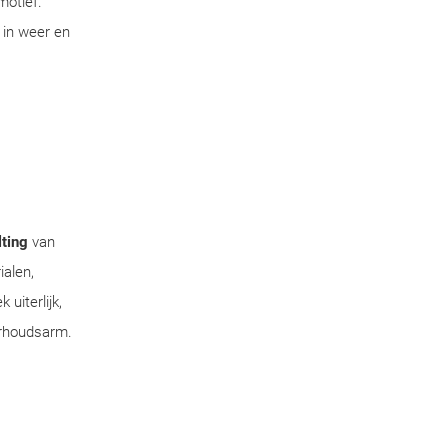
motief.
 in weer en
ting
van
ialen,
uiterlijk,
erhoudsarm.