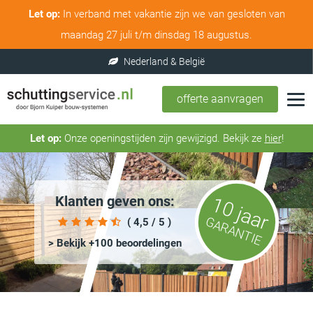
Let op:
In verband met vakantie zijn we van gesloten van
maandag 27 juli t/m dinsdag 18 augustus.
offerte aanvragen
Let op:
Onze openingstijden zijn gewijzigd. Bekijk ze
hier
!
Klanten geven ons:
10 jaar
GARANTIE
( 4,5 / 5 )
> Bekijk +100 beoordelingen