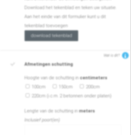
Download het tekenblad en teken uw situatie.
Aan het einde van dit formulier kunt u dit
tekenblad toevoegen
download tekenblad
Wat is dit?
Afmetingen schutting
Hoogte van de schutting in
centimeters
100cm
150cm
200cm
220cm (i.c.m. 2 betonnen onder platen)
Lengte van de schutting in
meters
Inclusief poort(en)