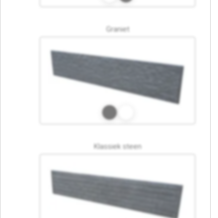
Graniet
Klassiek steen