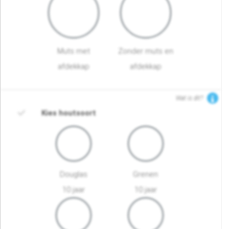
Muts met
Zonder muts en
afdekkap
afdekkap
Wat is dit?
Kies houtsoort
Douglas
Grenen
10 jaar
10 jaar