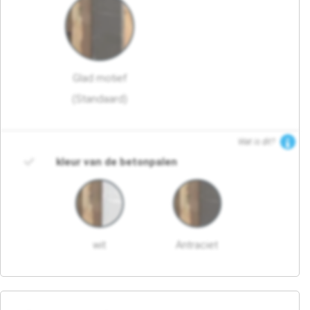
Glad motief
(Standaard)
Wat is dit?
kleur van de betonpalen
wit
Antraciet