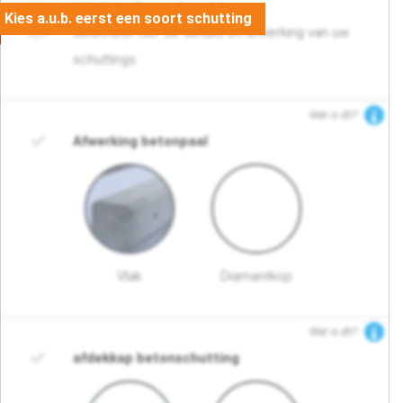
03. Detail en afwerking
Selecteer hier de details en afwerking van uw
schuttings.
Wat is dit?
Afwerking betonpaal
Vlak
Diamantkop
Wat is dit?
afdekkap betonschutting