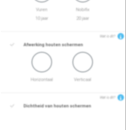
Vuren
Nobifix
10 jaar
20 jaar
Wat is dit?
Afwerking houten schermen
Horizontaal
Verticaal
Wat is dit?
Dichtheid van houten schermen