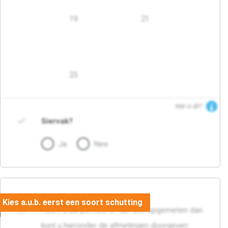
19
21
23
Wat is dit?
Siervak?
Ja
Nee
04. Afmetingen
Heeft u uw perceel of tuin zelf opgemeten dan
kunt u hieronder de afmetingen doorgeven.