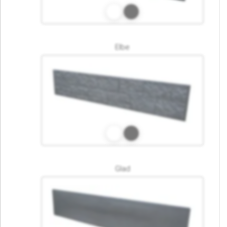
Elbe
Glad