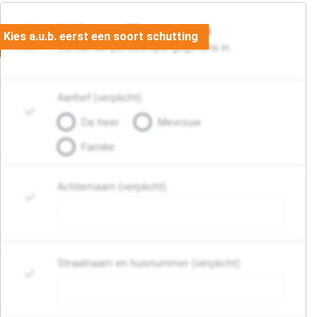
06. Persoonlijke gegevens
Vul hier uw persoonlijke gegevens in..
Aanhef (verplicht)
De heer
Mevrouw
Familie
Achternaam (verplicht)
Straatnaam en huisnummer (verplicht)