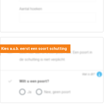
Aantal hoeken
05. Poort
Geef hier aan of u een poort wilt. Een poort in
de schutting is niet verplicht.
Wat is dit?
Wilt u een poort?
Ja
Nee, geen poort