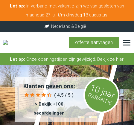
Let op:
In verband met vakantie zijn we van gesloten van
maandag 27 juli t/m dinsdag 18 augustus.
offerte aanvragen
Let op:
Onze openingstijden zijn gewijzigd. Bekijk ze
hier
!
Klanten geven ons:
10 jaar
GARANTIE
( 4,5 / 5 )
> Bekijk +100
beoordelingen