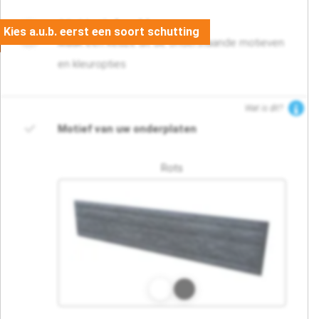
02. Motief en kleur
Maak een keuze uit de onderstaande motieven
en kleuropties
Wat is dit?
Motief van uw onderplaten
Rots