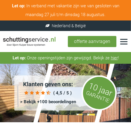
Let op:
In verband met vakantie zijn we van gesloten van
maandag 27 juli t/m dinsdag 18 augustus.
offerte aanvragen
Let op:
Onze openingstijden zijn gewijzigd. Bekijk ze
hier
!
Klanten geven ons:
10 jaar
GARANTIE
( 4,5 / 5 )
> Bekijk +100 beoordelingen