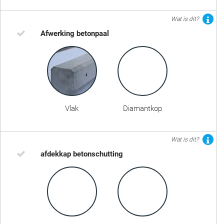
Wat is dit?
Afwerking betonpaal
Vlak
Diamantkop
Wat is dit?
afdekkap betonschutting