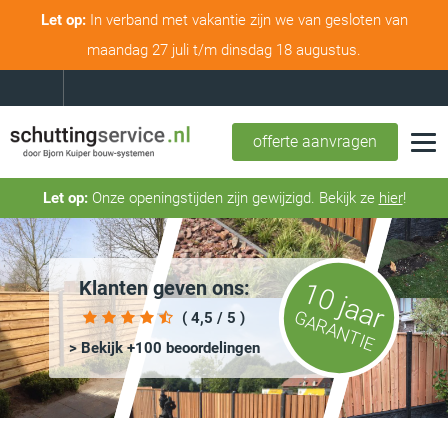
Let op:
In verband met vakantie zijn we van gesloten van
maandag 27 juli t/m dinsdag 18 augustus.
offerte aanvragen
Let op:
Onze openingstijden zijn gewijzigd. Bekijk ze
hier
!
Klanten geven ons:
10 jaar
GARANTIE
( 4,5 / 5 )
> Bekijk +100 beoordelingen