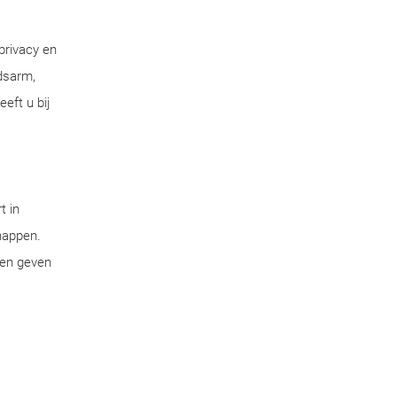
privacy en
dsarm,
eft u bij
t in
chappen.
pen geven