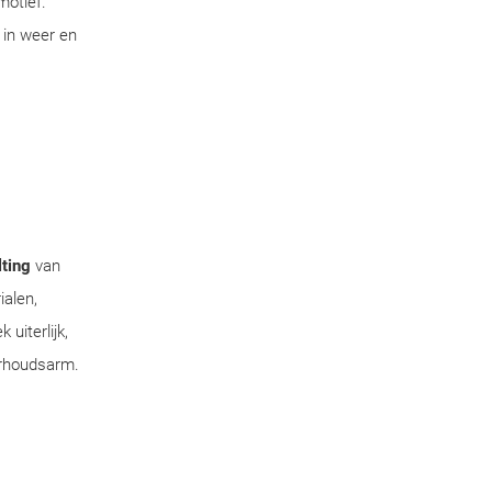
motief.
 in weer en
ting
van
ialen,
uiterlijk,
erhoudsarm.