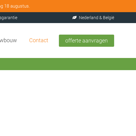
ag 18 augustus.
sgarantie
Nederland & België
uwbouw
Contact
offerte aanvragen