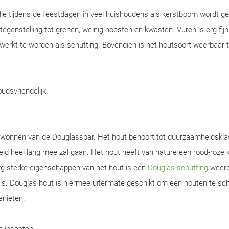
ie tijdens de feestdagen in veel huishoudens als kerstboom wordt ge
n tegenstelling tot grenen, weinig noesten en kwasten. Vuren is erg fijn
werkt te worden als schutting. Bovendien is het houtsoort weerbaar 
oudsvriendelijk.
gewonnen van de Douglasspar. Het hout behoort tot duurzaamheidskla
d heel lang mee zal gaan. Het hout heeft van nature een rood-roze k
rg sterke eigenschappen van het hout is een
Douglas schutting
weerb
s. Douglas hout is hiermee uitermate geschikt om een houten te sch
enieten.