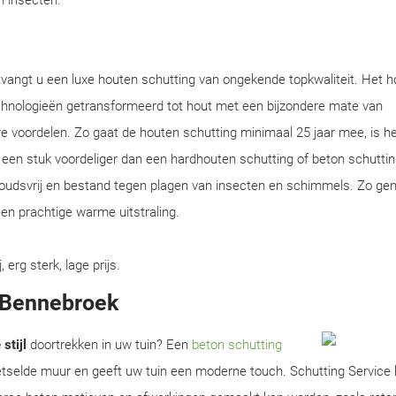
en insecten.
tvangt u een luxe houten schutting van ongekende topkwaliteit. Het h
chnologieën getransformeerd tot hout met een bijzondere mate van
e voordelen. Zo gaat de houten schutting minimaal 25 jaar mee, is he
en een stuk voordeliger dan een hardhouten schutting of beton schuttin
houdsvrij en bestand tegen plagen van insecten en schimmels. Zo gen
en prachtige warme uitstraling.
rg sterk, lage prijs.
n Bennebroek
stijl
doortrekken in uw tuin? Een
beton schutting
metselde muur en geeft uw tuin een moderne touch. Schutting Service