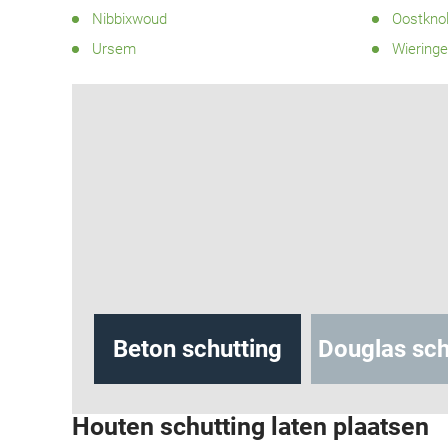
Nibbixwoud
Oostkno
Ursem
Wiering
hutting
Beton schutting
Douglas sch
Houten schutting laten plaatsen