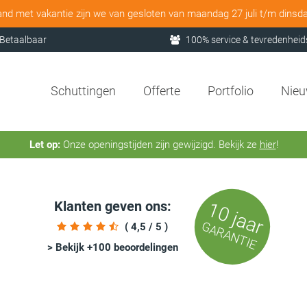
and met vakantie zijn we van gesloten van maandag 27 juli t/m dinsd
Betaalbaar
100% service & tevredenheid
Schuttingen
Offerte
Portfolio
Nie
Let op:
Onze openingstijden zijn gewijzigd. Bekijk ze
hier
!
Klanten geven ons:
10 jaar
GARANTIE
( 4,5 / 5 )
> Bekijk +100 beoordelingen