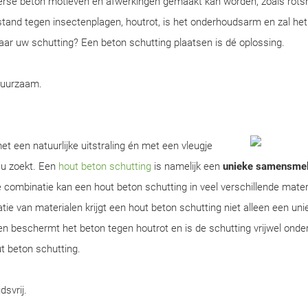
erse beton motieven en afwerkingen gemaakt kan worden, zoals rots
tand tegen insectenplagen, houtrot, is het onderhoudsarm en zal het
 naar uw schutting? Een beton schutting plaatsen is dé oplossing.
duurzaam.
t een natuurlijke uitstraling én met een vleugje
 u zoekt. Een
hout beton schutting
is namelijk een
unieke samensmel
 combinatie kan een hout beton schutting in veel verschillende mater
 van materialen krijgt een hout beton schutting niet alleen een uniek 
en beschermt het beton tegen houtrot en is de schutting vrijwel ond
ut beton schutting.
dsvrij.