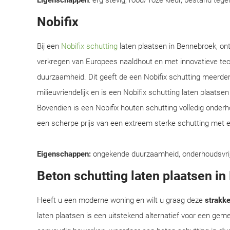
Eigenschappen
: erg stevig, rood/ roze kleur, bestand teg
Nobifix
Bij een
Nobifix schutting
laten plaatsen in Bennebroek, on
verkregen van Europees naaldhout en met innovatieve te
duurzaamheid. Dit geeft de een Nobifix schutting meerder
milieuvriendelijk en is een Nobifix schutting laten plaats
Bovendien is een Nobifix houten schutting volledig onder
een scherpe prijs van een extreem sterke schutting met e
Eigenschappen:
ongekende duurzaamheid, onderhoudsvrij, e
Beton schutting laten plaatsen i
Heeft u een moderne woning en wilt u graag deze
strakke 
laten plaatsen is een uitstekend alternatief voor een ge