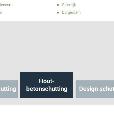
llendam
Spierdijk
en
Durgerdam
Hout-
utting
betonschutting
Design schut