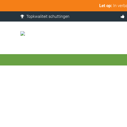
Let op:
In verb
Topkwaliteit schuttingen