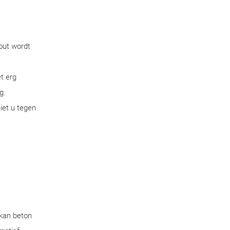
out wordt
t erg
g.
iet u tegen
 kan beton