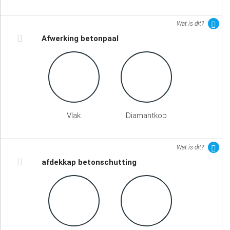
Wat is dit?
Afwerking betonpaal
Vlak
Diamantkop
Wat is dit?
afdekkap betonschutting