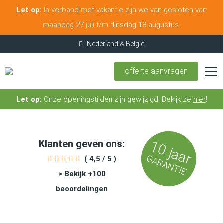
Let op:
In verband met vakantie zijn we van gesloten van
maandag 27 juli t/m dinsdag 18 augustus.
offerte aanvragen
Let op:
Onze openingstijden zijn gewijzigd. Bekijk ze
hier
!
Klanten geven ons:
10 jaar
GARANTIE
( 4,5 / 5 )
> Bekijk +100
beoordelingen