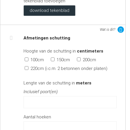
tekenblad toevoegen
download tekenblad
Wat is dit?
Afmetingen schutting
Hoogte van de schutting in
centimeters
100cm
150cm
200cm
220cm (i.c.m. 2 betonnen onder platen)
Lengte van de schutting in
meters
Inclusief poort(en)
Aantal hoeken