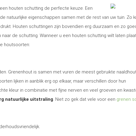
is een houten schutting de perfecte keuze. Een
e natuurlijke eigenschappen samen met de rest van uw tuin. Zo kr
nadrukt. Houten schuttingen zijn bovendien erg duurzaam en zo goe
aar de schutting. Wanneer u een houten schutting wilt laten plaa
se houtsoorten:
 den. Grenenhout is samen met vuren de meest gebruikte naaldhout
rten lijken in aanblik erg op elkaar, maar verschillen door hun
te kleur in combinatie met fijne nerven en veel groeven en kwas
rg natuurlijke uitstraling
. Niet zo gek dat vele voor een
grenen sc
derhoudsvriendelijk.