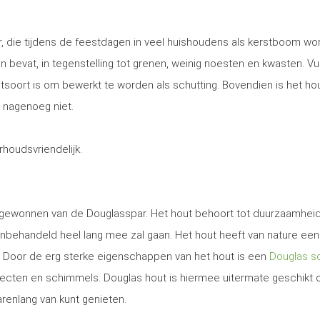
, die tijdens de feestdagen in veel huishoudens als kerstboom wo
 en bevat, in tegenstelling tot grenen, weinig noesten en kwasten. Vu
utsoort is om bewerkt te worden als schutting. Bovendien is het ho
 nagenoeg niet.
erhoudsvriendelijk.
t gewonnen van de Douglasspar. Het hout behoort tot duurzaamhei
nbehandeld heel lang mee zal gaan. Het hout heeft van nature een
. Door de erg sterke eigenschappen van het hout is een
Douglas sc
secten en schimmels. Douglas hout is hiermee uitermate geschikt
arenlang van kunt genieten.