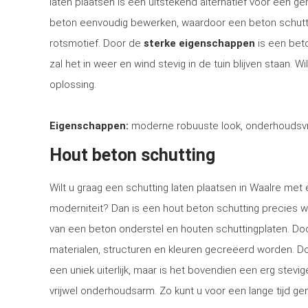
laten plaatsen is een uitstekend alternatief voor een 
beton eenvoudig bewerken, waardoor een beton schutti
rotsmotief. Door de
sterke eigenschappen
is een bet
zal het in weer en wind stevig in de tuin blijven staan. 
oplossing.
Eigenschappen:
moderne robuuste look, onderhoudsvri
Hout beton schutting
Wilt u graag een schutting laten plaatsen in Waalre met e
moderniteit? Dan is een hout beton schutting precies w
van een beton onderstel en houten schuttingplaten. Doo
materialen, structuren en kleuren gecreëerd worden. Doo
een uniek uiterlijk, maar is het bovendien een erg stev
vrijwel onderhoudsarm. Zo kunt u voor een lange tijd gen