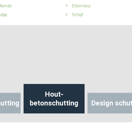
ierde
Etten-leur
dijk
Schijf
Hout-
utting
betonschutting
Design schut