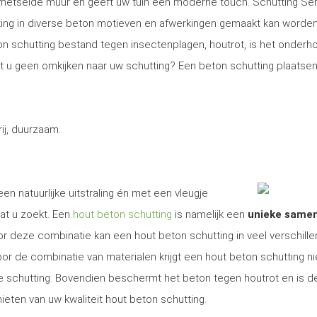
gemetselde muur en geeft uw tuin een moderne touch. Schutting Se
ng in diverse beton motieven en afwerkingen gemaakt kan worden
on schutting bestand tegen insectenplagen, houtrot, is het onder
Wilt u geen omkijken naar uw schutting? Een beton schutting plaatsen
j, duurzaam.
en natuurlijke uitstraling én met een vleugje
at u zoekt. Een
hout beton schutting
is namelijk een
unieke same
r deze combinatie kan een hout beton schutting in veel verschill
r de combinatie van materialen krijgt een hout beton schutting ni
ige schutting. Bovendien beschermt het beton tegen houtrot en is d
ieten van uw kwaliteit hout beton schutting.