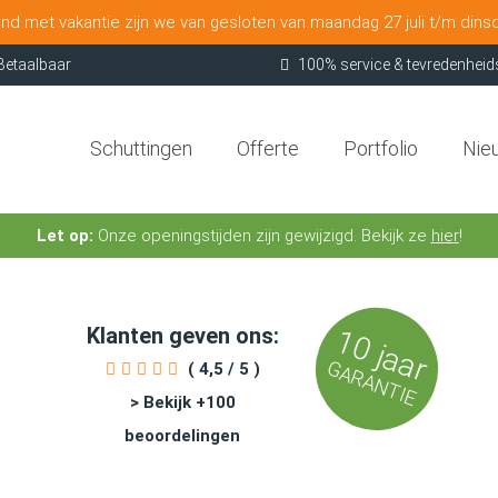
nd met vakantie zijn we van gesloten van maandag 27 juli t/m dins
Betaalbaar
100% service & tevredenheid
Schuttingen
Offerte
Portfolio
Nie
Let op:
Onze openingstijden zijn gewijzigd. Bekijk ze
hier
!
Klanten geven ons:
10 jaar
GARANTIE
( 4,5 / 5 )
> Bekijk +100
beoordelingen