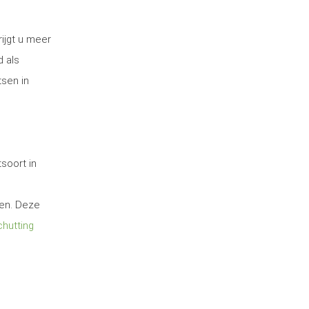
ijgt u meer
d als
tsen in
soort in
ten. Deze
hutting