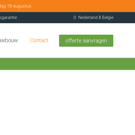
dag 18 augustus.
sgarantie
Nederland & België
uwbouw
Contact
offerte aanvragen