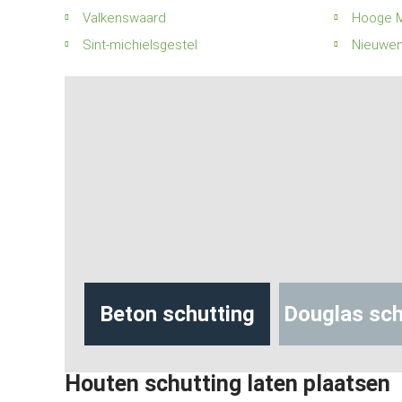
Valkenswaard
Hooge M
Sint-michielsgestel
Nieuwen
hutting
Beton schutting
Douglas sch
Houten schutting laten plaatsen