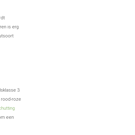
rdt
ren is erg
utsoort
dsklasse 3
 rood-roze
hutting
 om een