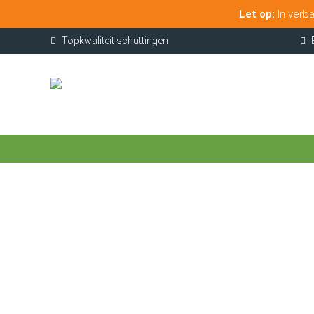
Let op:
In verba
Topkwaliteit schuttingen