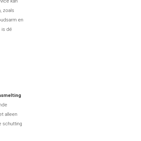
rvice kan
, zoals
houdsarm en
 is dé
nsmelting
ende
et alleen
e schutting