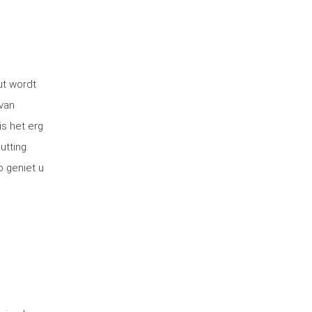
ut wordt
van
is het erg
utting.
o geniet u