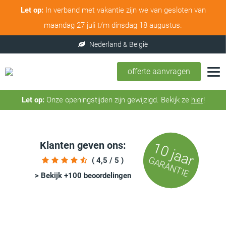
Let op:
In verband met vakantie zijn we van gesloten van
maandag 27 juli t/m dinsdag 18 augustus.
offerte aanvragen
Let op:
Onze openingstijden zijn gewijzigd. Bekijk ze
hier
!
Klanten geven ons:
10 jaar
GARANTIE
( 4,5 / 5 )
> Bekijk +100 beoordelingen